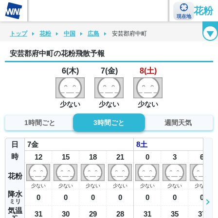
花粉
現在地
花粉カレンダー
花粉図鑑
花粉症チェックシート
花粉症ハンドブック
トップ
花粉
中国
広島
安芸郡府中町
安芸郡府中町の花粉飛散予報
6(木)
7(金)
8(土)
少ない
少ない
少ない
1時間ごと
3時間ごと
週間天気
日
7
金
8
土
時
12
15
18
21
0
3
6
花粉
少ない
少ない
少ない
少ない
少ない
少ない
少ない
降水
0
0
0
0
0
0
0
ミリ
気温
31
30
29
28
31
35
37
℃