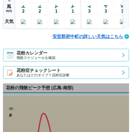
風
2
2
1
1
3
3
3
m/s
天気
安芸郡府中町の詳しい天気はこちら
花粉カレンダー
飛散スケジュールを確認
花粉症チェックシート
あなたはどのタイプ？花粉症診断
花粉の飛散ピーク予想
(広島-南部)
(量)
多