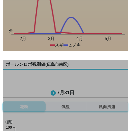
少
2月
3月
4月
5月
スギ
ヒノキ
ポールンロボ観測値
(広島市南区)
7月31日
花粉
気温
風向風速
(個)
100