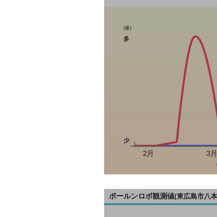
(量)
多
少
2月
3
ポールンロボ観測値
(東広島市八本