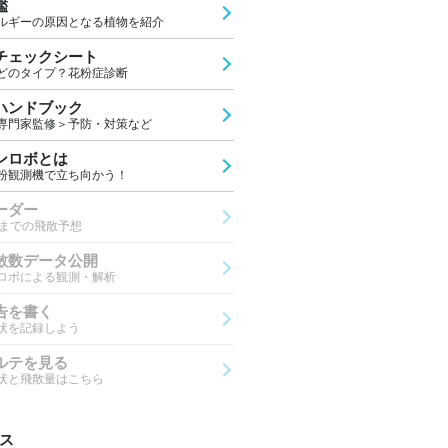
鑑
ルギーの原因となる植物を紹介
チェックシート
どのタイプ？花粉症診断
ハンドブック
専門家監修＞予防・対策など
ンロボとは
粉観測機で立ち向かう！
ーダー
先までの飛散予想
散数データ公開
ロボによる観測・解析
告を書く
状を記録しよう
ルテを見る
状と飛散量はこちら
ス