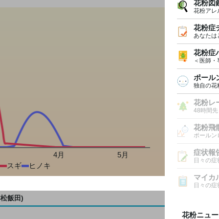
花粉図
花粉アレ
花粉症
あなたは
花粉症
＜医師・
ポール
独自の花
花粉レ
48時間
花粉飛
ポールン
症状報
月
4月
5月
日々の症
スギ
ヒノキ
マイカ
日々の症
松飯田)
花粉ニュー