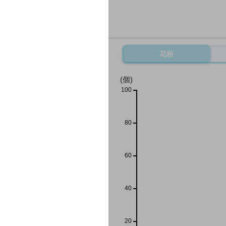
花粉
(個)
100
80
60
40
20