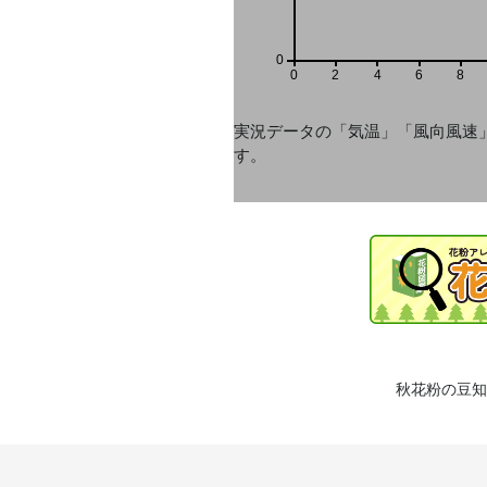
0
0
2
4
6
8
実況データの「気温」「風向風速
す。
秋花粉の豆知