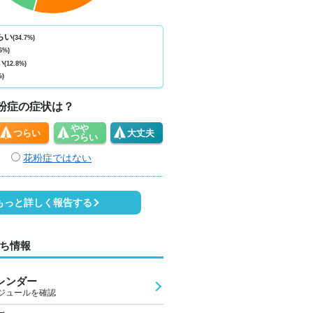
ない
少ない
少ない
少ない
少ない
少ない
少ない
少ない
少
0
0
0
0
0
0
0
0
らい
(34.7%)
6%)
1
35
37
34
31
29
27
27
2
い
(12.8%)
%)
3
3
4
2
1
1
1
2
粉症の症状は？
やや
つらい
大丈夫
つらい
花粉症ではない
もっと詳しく報告する
ち情報
レンダー
ジュールを確認