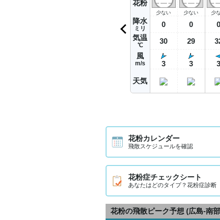
花粉
少ない
少ない
少
降水
0
0
ミリ
気温
30
29
3
℃
風
3
3
m/s
天気
花粉カレンダー
飛散スケジュールを確認
花粉症チェックシート
あなたはどのタイプ？花粉症診断
花粉の飛散ピーク予想
(広島-南部