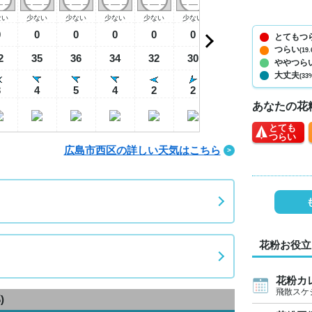
ない
少ない
少ない
少ない
少ない
少ない
少ない
少ない
少
0
0
0
0
0
0
0
0
とてもつ
つらい
(19.
2
35
36
34
32
30
29
28
3
ややつら
大丈夫
(33
3
4
5
4
2
2
1
2
あなたの花
とても
つらい
広島市西区の詳しい天気はこちら
花粉お役立
花粉カ
飛散スケ
)