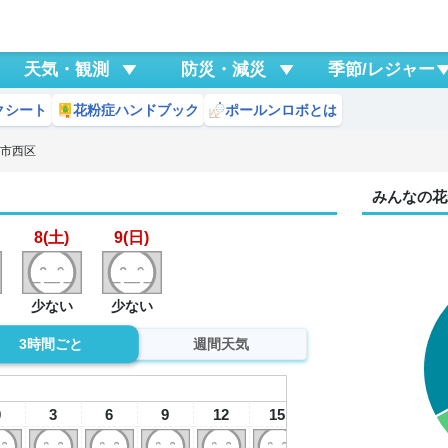
天気・観測
防災・減災
季節/レジャー
クシート
花粉症ハンドブック
ポールンロボとは
島市西区
みんなの花
8(土)
9(日)
少ない
少ない
3時間ごと
週間天気
8
土
0
3
6
9
12
15
18
21