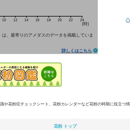
10
12
14
16
18
20
22
24
(時)
」は、最寄りのアメダス
のデータを掲載していま
詳しくはこちら
識や花粉症チェックシート、花粉カレンダーなど花粉の時期に役立つ情
花粉 トップ