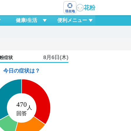
花粉
現在地
健康/生活
便利メニュー
8月6日(木)
粉症状
今日の症状は？
9
日
0
3
6
9
12
15
18
21