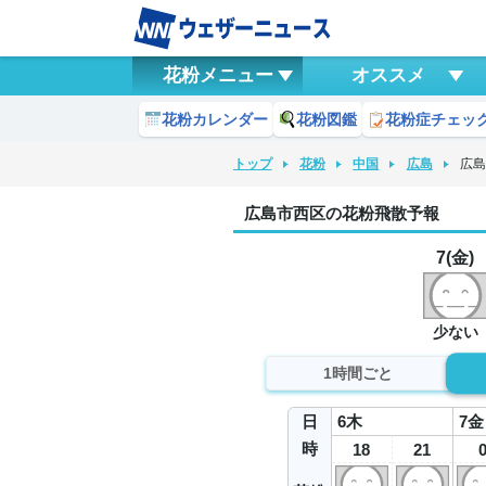
花粉メニュー
オススメ
花粉カレンダー
花粉図鑑
花粉症チェッ
トップ
花粉
中国
広島
広
広島市西区の花粉飛散予報
7(金)
少ない
1時間ごと
日
6
木
7
金
時
18
21