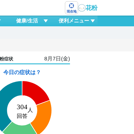
花粉
現在地
健康/生活
便利メニュー
8月7日(金)
粉症状
今日の症状は？
9
日
2
15
18
21
0
3
6
9
1