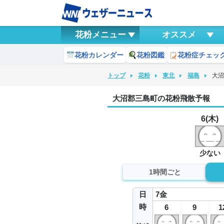
花粉メニュー
オススメ
花粉カレンダー
花粉図鑑
花粉症チェッ
トップ
花粉
東北
福島
大
大沼郡三島町の花粉飛散予報
6(木)
少ない
1時間ごと
日
7
金
時
6
9
1