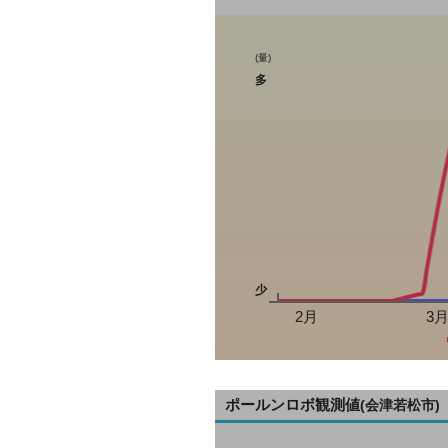
(量)
多
少
2月
3
ポールンロボ観測値
(会津若松市)