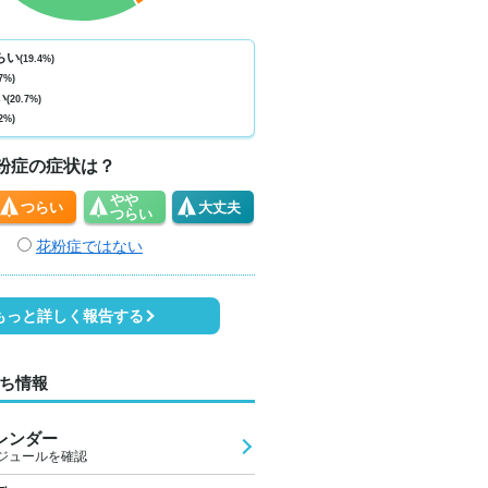
ない
少ない
少ない
少ない
少ない
少ない
少ない
少ない
少
0
0
0
0
0
0
0
0
らい
(19.4%)
7%)
4
23
22
22
25
29
29
26
2
い
(20.7%)
2%)
0
0
0
0
0
1
1
0
粉症の症状は？
やや
つらい
大丈夫
つらい
花粉症ではない
もっと詳しく報告する
ち情報
レンダー
ジュールを確認