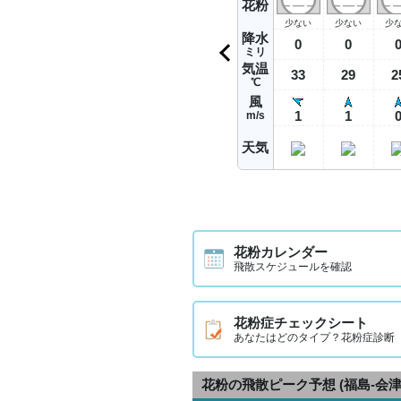
花粉
少ない
少ない
少
降水
0
0
ミリ
気温
33
29
2
℃
風
1
1
m/s
天気
花粉カレンダー
飛散スケジュールを確認
花粉症チェックシート
あなたはどのタイプ？花粉症診断
花粉の飛散ピーク予想
(福島-会津