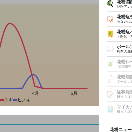
花粉図
花粉アレ
花粉症
あなたは
花粉症
＜医師・
ポール
独自の花
花粉レ
48時間
花粉飛
ポールン
症状報
月
4月
5月
日々の症
スギ
ヒノキ
マイカ
日々の症
花粉ニュー