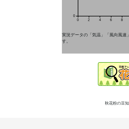
0
0
2
4
6
8
実況データの「気温」「風向風速
す。
秋花粉の豆知