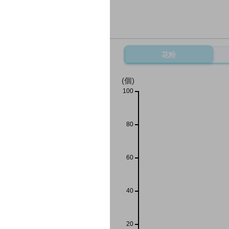
花粉
(個)
100
80
60
40
20