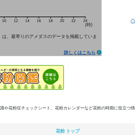
10
12
14
16
18
20
22
24
(時)
」は、最寄りのアメダス
のデータを掲載していま
詳しくはこちら
識や花粉症チェックシート、花粉カレンダーなど花粉の時期に役立つ情
花粉 トップ