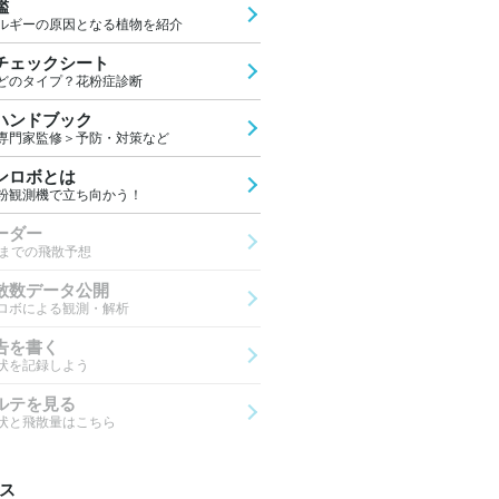
鑑
ルギーの原因となる植物を紹介
チェックシート
どのタイプ？花粉症診断
ハンドブック
専門家監修＞予防・対策など
ンロボとは
粉観測機で立ち向かう！
ーダー
先までの飛散予想
散数データ公開
ロボによる観測・解析
告を書く
状を記録しよう
ルテを見る
状と飛散量はこちら
ス