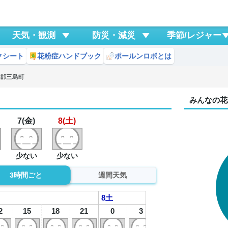
天気・観測
防災・減災
季節/レジャー
クシート
花粉症ハンドブック
ポールンロボとは
沼郡三島町
みんなの花
7(金)
8(土)
少ない
少ない
3時間ごと
週間天気
8
土
2
15
18
21
0
3
6
9
1