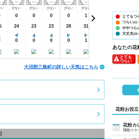
ない
少ない
少ない
少ない
少ない
少ない
少ない
少ない
少
0
0
0
0
0
1
1
0
とてもつ
つらい
(21.
5
24
23
23
28
31
31
27
2
ややつら
大丈夫
(38.
0
0
0
0
0
1
1
0
あなたの花
とても
つらい
大沼郡三島町の詳しい天気はこちら
花粉お役立
花粉カ
飛散スケ
)