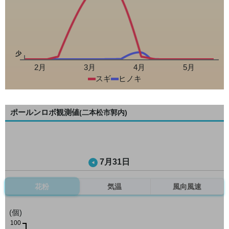
少
2月
3月
4月
5月
スギ
ヒノキ
ポールンロボ観測値
(二本松市郭内)
7月31日
花粉
気温
風向風速
(個)
100