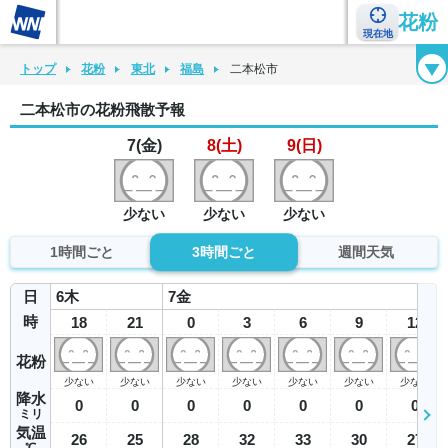
花粉
現在地
花粉カレンダー
花粉図鑑
花粉症チェックシート
花粉症ハンドブック
トップ
花粉
東北
福島
二本松市
二本松市の花粉飛散予報
7(金)
8(土)
9(日)
少ない
少ない
少ない
1時間ごと
3時間ごと
週間天気
日
6
木
7
金
時
18
21
0
3
6
9
12
花粉
少ない
少ない
少ない
少ない
少ない
少ない
少ない
降水
0
0
0
0
0
0
0
ミリ
気温
26
25
28
32
33
30
27
℃