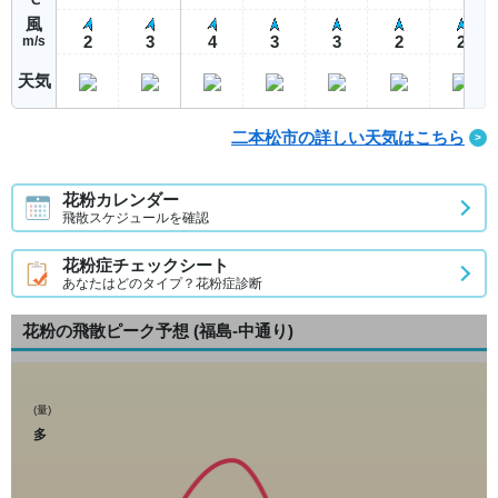
風
2
3
4
3
3
2
2
m/s
天気
二本松市の詳しい天気はこちら
花粉カレンダー
飛散スケジュールを確認
花粉症チェックシート
あなたはどのタイプ？花粉症診断
花粉の飛散ピーク予想
(福島-中通り)
(量)
多