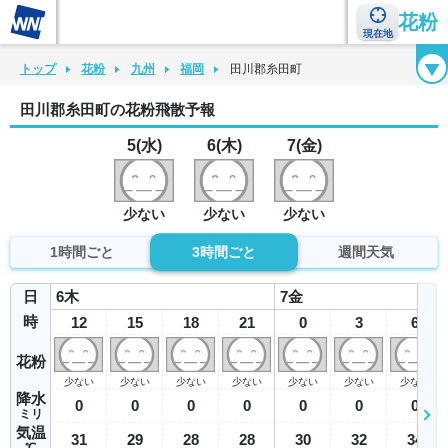
花粉
現在地
花粉カレンダー
花粉図鑑
花粉症チェックシート
花粉症ハンドブック
トップ
花粉
九州
福岡
田川郡糸田町
田川郡糸田町の花粉飛散予報
5(水)
6(木)
7(金)
少ない
少ない
少ない
1時間ごと
3時間ごと
週間天気
日
6
木
7
金
時
12
15
18
21
0
3
6
花粉
少ない
少ない
少ない
少ない
少ない
少ない
少ない
降水
0
0
0
0
0
0
0
ミリ
気温
31
29
28
28
30
32
34
℃