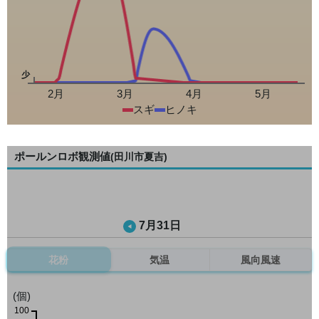
少
2月
3月
4月
5月
スギ
ヒノキ
ポールンロボ観測値
(田川市夏吉)
7月31日
花粉
気温
風向風速
(個)
100