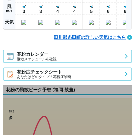
風
3
3
4
4
5
6
6
m/s
天気
田川郡糸田町の詳しい天気はこちら
花粉カレンダー
飛散スケジュールを確認
花粉症チェックシート
あなたはどのタイプ？花粉症診断
花粉の飛散ピーク予想
(福岡-筑豊)
(量)
多