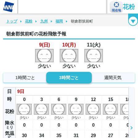
花粉
現在地
花粉カレンダー
花粉図鑑
花粉症チェックシート
花粉症ハンドブック
トップ
花粉
九州
福岡
朝倉郡筑前町
朝倉郡筑前町の花粉飛散予報
9(日)
10(月)
11(火)
少ない
少ない
少ない
1時間ごと
3時間ごと
週間天気
日
9
日
時
0
3
6
9
12
15
18
花粉
少ない
少ない
少ない
少ない
少ない
少ない
少ない
降水
0
0
0
0
0
0
0
ミリ
気温
30
34
35
31
29
27
26
℃