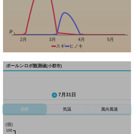
少
2月
3月
4月
5月
スギ
ヒノキ
ポールンロボ観測値
(小郡市)
7月31日
花粉
気温
風向風速
(個)
100