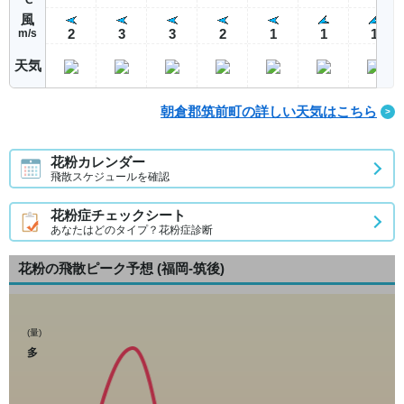
風
2
3
3
2
1
1
1
m/s
天気
朝倉郡筑前町の詳しい天気はこちら
花粉カレンダー
飛散スケジュールを確認
花粉症チェックシート
あなたはどのタイプ？花粉症診断
花粉の飛散ピーク予想
(福岡-筑後)
(量)
多