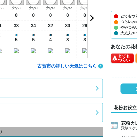
ない
少ない
少ない
少ない
少ない
少ない
少ない
少ない
少
0
0
0
0
0
0
0
0
とてもつ
つらい
(20.
1
33
34
32
30
29
28
27
2
ややつら
大丈夫
(34.
5
5
5
4
3
3
3
3
あなたの花
とても
つらい
古賀市の詳しい天気はこちら
花粉お役立
花粉カ
飛散スケ
)