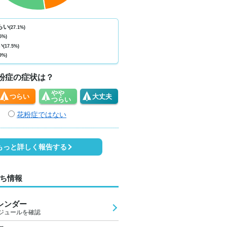
ない
少ない
少ない
少ない
少ない
少ない
少ない
少ない
少
0
0
0
0
0
0
0
0
らい
(27.1%)
5%)
9
31
32
31
29
29
28
28
3
い
(17.5%)
9%)
4
4
4
4
3
2
2
3
粉症の症状は？
やや
つらい
大丈夫
つらい
花粉症ではない
もっと詳しく報告する
ち情報
レンダー
ジュールを確認