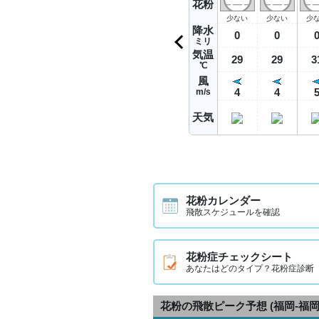
花粉
少ない
少ない
少
降水
0
0
ミリ
気温
29
29
3
℃
風
4
4
m/s
天気
花粉カレンダー
飛散スケジュールを確認
花粉症チェックシート
あなたはどのタイプ？花粉症診断
花粉の飛散ピーク予想
(福岡-福岡