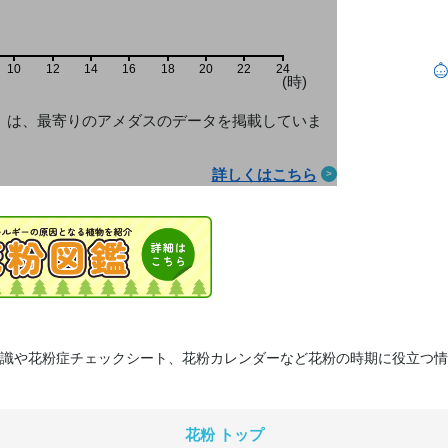
10
12
14
16
18
20
22
24
(時)
」は、最寄りのアメダス
のデータを掲載していま
詳しくはこちら
識や花粉症チェックシート、花粉カレンダーなど花粉の時期に役立つ情
花粉 トップ