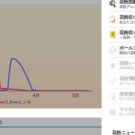
花粉図
花粉アレ
花粉症
あなたは
花粉症
＜医師・
ポール
独自の花
花粉レ
48時間
花粉飛
ポールン
症状報
月
4月
5月
日々の症
スギ
ヒノキ
マイカ
日々の症
)
花粉ニュー