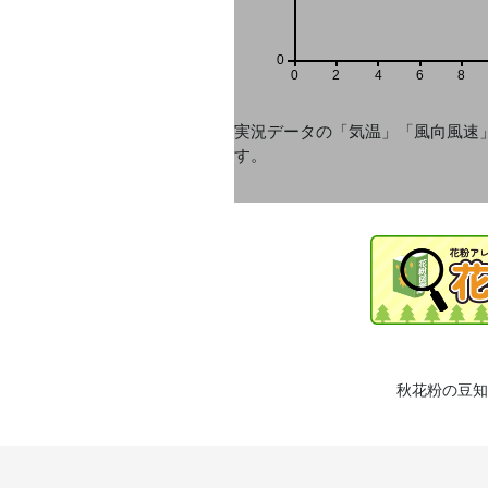
0
0
2
4
6
8
実況データの「気温」「風向風速
す。
秋花粉の豆知