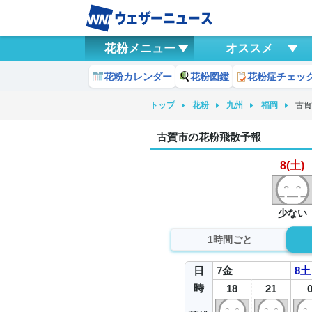
花粉メニュー
オススメ
花粉カレンダー
花粉図鑑
花粉症チェッ
トップ
花粉
九州
福岡
古
古賀市の花粉飛散予報
8(土)
少ない
1時間ごと
日
7
金
8
土
時
18
21