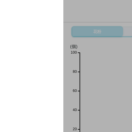
花粉
(個)
100
80
60
40
20