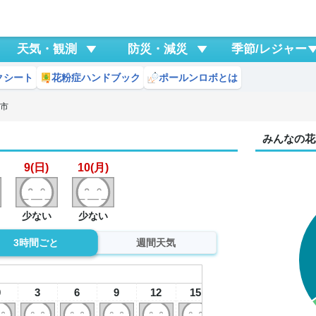
天気・観測
防災・減災
季節/レジャー
クシート
花粉症ハンドブック
ポールンロボとは
賀市
みんなの花
9(日)
10(月)
少ない
少ない
3時間ごと
週間天気
9
日
0
3
6
9
12
15
18
21