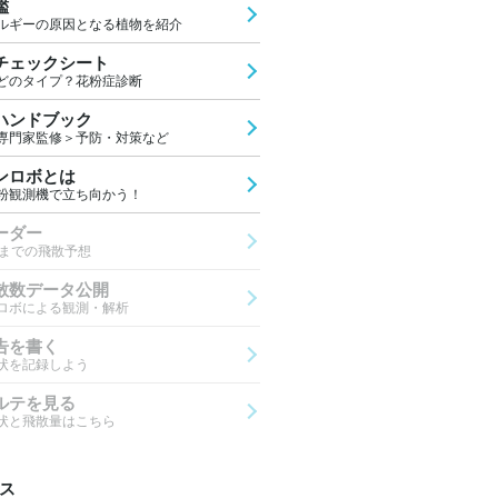
鑑
ルギーの原因となる植物を紹介
チェックシート
どのタイプ？花粉症診断
ハンドブック
専門家監修＞予防・対策など
ンロボとは
粉観測機で立ち向かう！
ーダー
先までの飛散予想
散数データ公開
ロボによる観測・解析
告を書く
状を記録しよう
ルテを見る
状と飛散量はこちら
ス