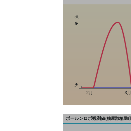
(量)
多
少
2月
3
ポールンロボ観測値
(糟屋郡粕屋町