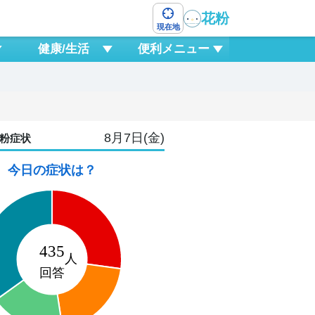
花粉
現在地
健康/生活
便利メニュー
8月7日(金)
粉症状
今日の症状は？
10
0
3
6
9
12
15
18
21