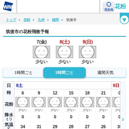
花粉
現在地
花粉カレンダー
花粉図鑑
花粉症チェックシート
花粉症ハンドブック
トップ
花粉
九州
福岡
筑後市
筑後市の花粉飛散予報
7(金)
8(土)
9(日)
少ない
少ない
少ない
1時間ごと
3時間ごと
週間天気
日
8
土
9
日
時
6
9
12
15
18
21
0
花粉
少ない
少ない
少ない
少ない
少ない
少ない
少ない
降水
0
0
0
0
0
0
0
ミリ
気温
34
31
29
28
27
26
30
℃