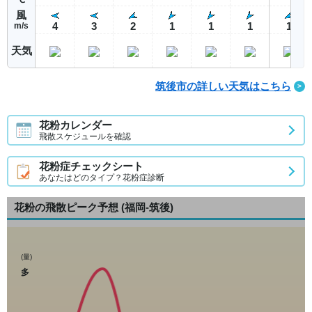
風
4
3
2
1
1
1
1
m/s
天気
筑後市の詳しい天気はこちら
花粉カレンダー
飛散スケジュールを確認
花粉症チェックシート
あなたはどのタイプ？花粉症診断
花粉の飛散ピーク予想
(福岡-筑後)
(量)
多