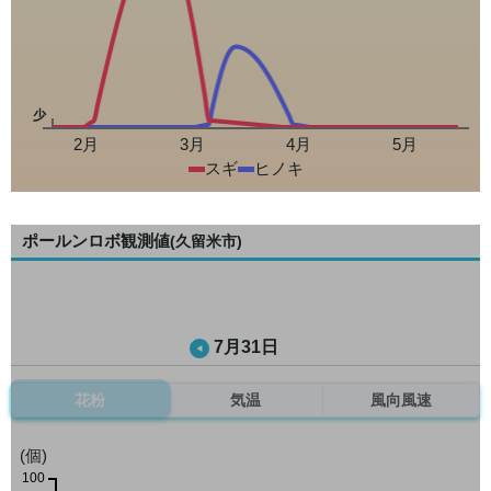
少
2月
3月
4月
5月
スギ
ヒノキ
ポールンロボ観測値
(久留米市)
7月31日
花粉
気温
風向風速
(個)
100