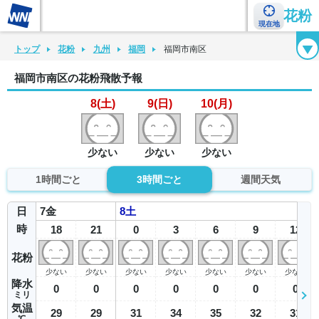
花粉
現在地
花粉カレンダー
花粉図鑑
花粉症チェックシート
花粉症ハンドブック
トップ
花粉
九州
福岡
福岡市南区
福岡市南区の花粉飛散予報
8(土)
9(日)
10(月)
少ない
少ない
少ない
1時間ごと
3時間ごと
週間天気
日
7
金
8
土
時
18
21
0
3
6
9
12
花粉
少ない
少ない
少ない
少ない
少ない
少ない
少ない
降水
0
0
0
0
0
0
0
ミリ
気温
29
29
31
34
35
32
31
℃