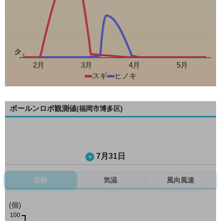
少
2月
3月
4月
5月
スギ
ヒノキ
ポールンロボ観測値
(福岡市博多区)
7月31日
花粉
気温
風向風速
(個)
100