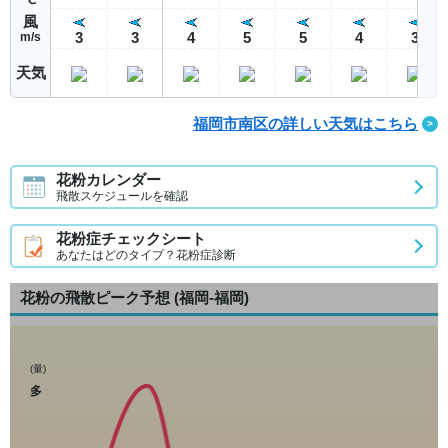
風
3
3
4
5
5
4
3
m/s
天気
福岡市南区の詳しい天気はこちら
花粉カレンダー
飛散スケジュールを確認
花粉症チェックシート
あなたはどのタイプ？花粉症診断
花粉の飛散ピーク予想
(福岡-福岡)
(量)
多