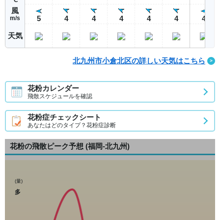
風
5
4
4
4
4
4
4
m/s
天気
北九州市小倉北区の詳しい天気はこちら
花粉カレンダー
飛散スケジュールを確認
花粉症チェックシート
あなたはどのタイプ？花粉症診断
花粉の飛散ピーク予想
(福岡-北九州)
(量)
多