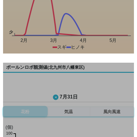
少
2月
3月
4月
5月
スギ
ヒノキ
ポールンロボ観測値
(北九州市八幡東区)
7月31日
花粉
気温
風向風速
(個)
100