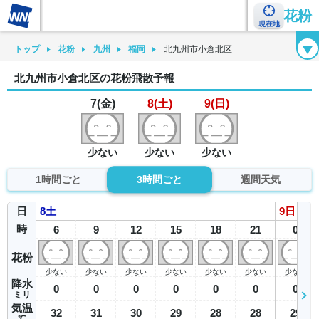
花粉
現在地
花粉カレンダー
花粉図鑑
花粉症チェックシート
花粉症ハンドブック
トップ
花粉
九州
福岡
北九州市小倉北区
北九州市小倉北区の花粉飛散予報
7(金)
8(土)
9(日)
少ない
少ない
少ない
1時間ごと
3時間ごと
週間天気
日
8
土
9
日
時
6
9
12
15
18
21
0
花粉
少ない
少ない
少ない
少ない
少ない
少ない
少ない
降水
0
0
0
0
0
0
0
ミリ
気温
32
31
30
29
28
28
29
℃