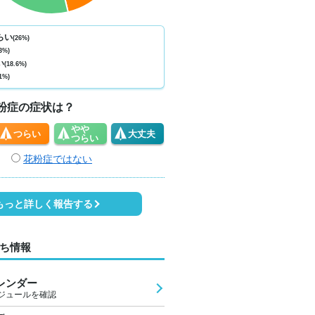
ない
少ない
少ない
少ない
少ない
少ない
少ない
少ない
少
0
0
0
0
0
0
0
0
らい
(26%)
3%)
7
28
30
32
29
28
28
27
2
い
(18.6%)
1%)
4
4
5
4
4
3
3
2
粉症の症状は？
やや
つらい
大丈夫
つらい
花粉症ではない
もっと詳しく報告する
ち情報
レンダー
ジュールを確認