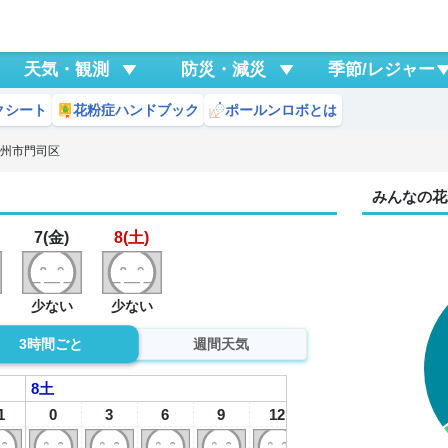
天気・観測
防災・減災
季節/レジャー
クシート
花粉症ハンドブック
ポールンロボとは
九州市門司区
みんなの花
7(金)
8(土)
少ない
少ない
3時間ごと
週間天気
8
土
1
0
3
6
9
12
15
18
2