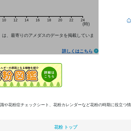
10
12
14
16
18
20
22
24
(時)
」は、最寄りのアメダス
のデータを掲載していま
詳しくはこちら
識や花粉症チェックシート、花粉カレンダーなど花粉の時期に役立つ情
花粉 トップ