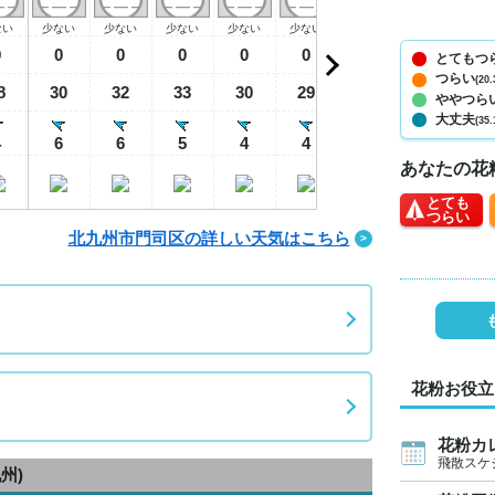
ない
少ない
少ない
少ない
少ない
少ない
少ない
少ない
少
0
0
0
0
0
0
0
0
とてもつ
つらい
(20.
8
30
32
33
30
29
28
28
2
ややつら
大丈夫
(35.
4
6
6
5
4
4
4
4
あなたの花
とても
つらい
北九州市門司区の詳しい天気はこちら
花粉お役立
花粉カ
飛散スケ
州)