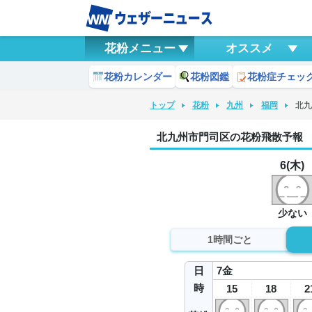
花粉メニュー
オススメ
花粉カレンダー
花粉図鑑
花粉症チェッ
トップ
花粉
九州
福岡
北
北九州市門司区の花粉飛散予報
6(木)
少ない
1時間ごと
日
7
金
時
15
18
2