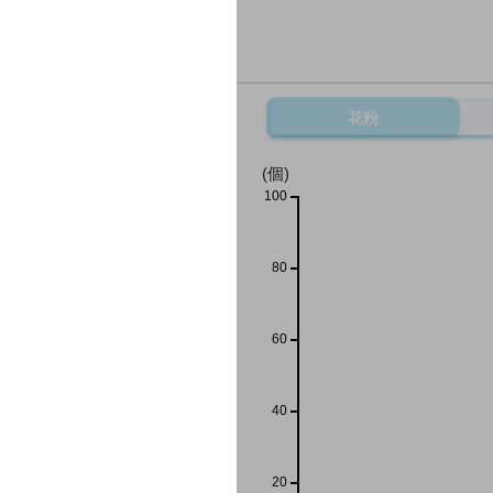
花粉
(個)
100
80
60
40
20