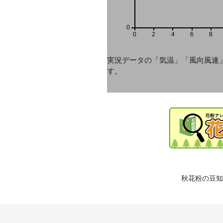
0
0
2
4
6
8
実況データの「気温」「風向風速
す。
秋花粉の豆知