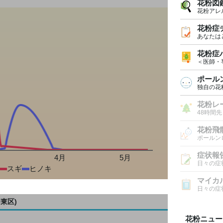
花粉図
花粉アレ
花粉症
あなたは
花粉症
＜医師・
ポール
独自の花
花粉レ
48時間
花粉飛
ポールン
症状報
月
4月
5月
日々の症
スギ
ヒノキ
マイカ
日々の症
東区)
花粉ニュー