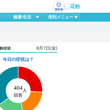
花粉
現在地
健康/生活
便利メニュー
8月7日(金)
粉症状
今日の症状は？
9
日
1
0
3
6
9
12
15
18
2