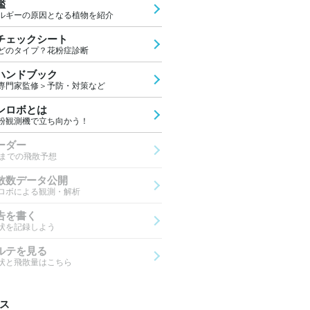
鑑
ルギーの原因となる植物を紹介
チェックシート
どのタイプ？花粉症診断
ハンドブック
専門家監修＞予防・対策など
ンロボとは
粉観測機で立ち向かう！
ーダー
先までの飛散予想
散数データ公開
ロボによる観測・解析
告を書く
状を記録しよう
ルテを見る
状と飛散量はこちら
ス