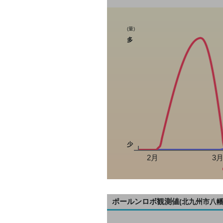
(量)
多
少
2月
3
ポールンロボ観測値
(北九州市八幡