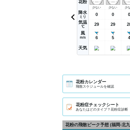
花粉
少ない
少ない
少
降水
0
0
ミリ
気温
29
29
2
℃
風
6
5
m/s
天気
花粉カレンダー
飛散スケジュールを確認
花粉症チェックシート
あなたはどのタイプ？花粉症診断
花粉の飛散ピーク予想
(福岡-北九