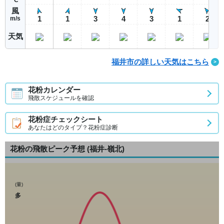
風
1
1
3
4
3
1
2
m/s
天気
福井市の詳しい天気はこちら
花粉カレンダー
飛散スケジュールを確認
花粉症チェックシート
あなたはどのタイプ？花粉症診断
花粉の飛散ピーク予想
(福井-嶺北)
(量)
多