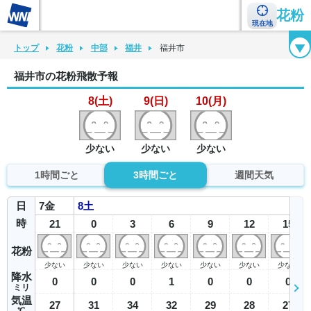
花粉
現在地
花粉カレンダー
花粉図鑑
花粉症チェックシート
花粉症ハンドブック
トップ
花粉
中部
福井
福井市
福井市の花粉飛散予報
8(土)
9(日)
10(月)
少ない
少ない
少ない
1時間ごと
3時間ごと
週間天気
日
7
金
8
土
時
21
0
3
6
9
12
15
花粉
少ない
少ない
少ない
少ない
少ない
少ない
少ない
降水
0
0
0
1
0
0
0
ミリ
気温
27
31
34
32
29
28
27
℃