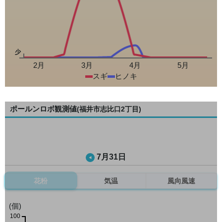
少
2月
3月
4月
5月
スギ
ヒノキ
ポールンロボ観測値
(福井市志比口2丁目)
7月31日
花粉
気温
風向風速
(個)
100