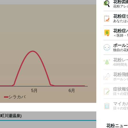
花粉図
花粉アレ
花粉症
あなたは
花粉症
＜医師・
ポール
独自の花
花粉レ
48時間
花粉飛
ポールン
症状報
月
5月
6月
日々の症
シラカバ
マイカ
日々の症
町川湯温泉)
花粉ニュー