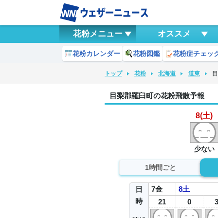
花粉メニュー
オススメ
花粉カレンダー
花粉図鑑
花粉症チェッ
トップ
花粉
北海道
道東
目梨郡羅臼町の花粉飛散予報
8(土)
少ない
1時間ごと
日
7
金
8
土
時
21
0