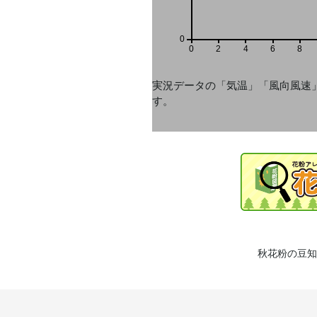
0
0
2
4
6
8
実況データの「気温」「風向風速
す。
秋花粉の豆知