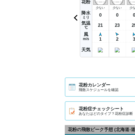
花粉
少ない
少ない
少
降水
0
0
ミリ
気温
21
23
2
℃
風
1
2
m/s
天気
花粉カレンダー
飛散スケジュールを確認
花粉症チェックシート
あなたはどのタイプ？花粉症診断
花粉の飛散ピーク予想
(北海道-