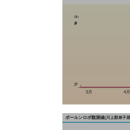
(量)
多
少
3月
4
ポールンロボ観測値
(川上郡弟子屈