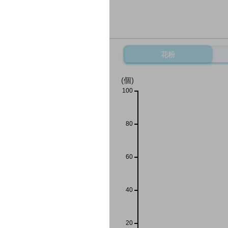
花粉
(個)
100
80
60
40
20