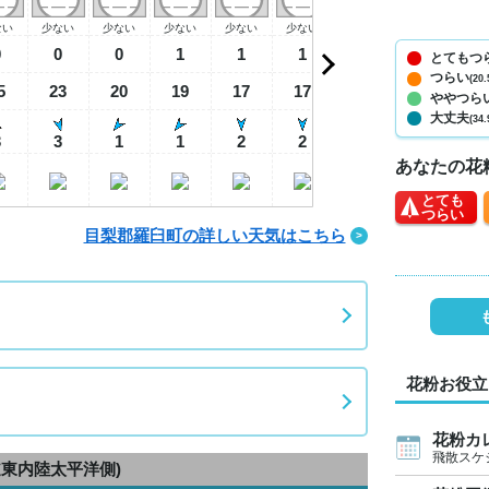
ない
少ない
少ない
少ない
少ない
少ない
少ない
少ない
少
0
0
0
1
1
1
0
0
とてもつ
つらい
(20.
5
23
20
19
17
17
16
19
2
ややつら
大丈夫
(34.
3
3
1
1
2
2
2
2
あなたの花
とても
つらい
目梨郡羅臼町の詳しい天気はこちら
花粉お役立
花粉カ
飛散スケ
道東内陸太平洋側)