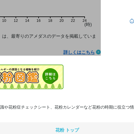
10
12
14
16
18
20
22
24
(時)
」は、最寄りのアメダス
のデータを掲載していま
詳しくはこちら
識や花粉症チェックシート、花粉カレンダーなど花粉の時期に役立つ情
花粉 トップ