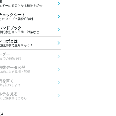
鑑
ルギーの原因となる植物を紹介
チェックシート
どのタイプ？花粉症診断
ハンドブック
専門家監修＞予防・対策など
ンロボとは
粉観測機で立ち向かう！
ーダー
先までの飛散予想
散数データ公開
ロボによる観測・解析
告を書く
状を記録しよう
ルテを見る
状と飛散量はこちら
ス