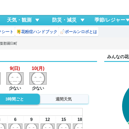
天気・観測
防災・減災
季節/レジャー
クシート
花粉症ハンドブック
ポールンロボとは
目梨郡羅臼町
みんなの花
9(日)
10(月)
少ない
少ない
3時間ごと
週間天気
9
日
3
6
9
12
15
18
21
0