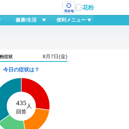
花粉
現在地
健康/生活
便利メニュー
8月7日(金)
粉症状
今日の症状は？
10
月
3
6
9
12
15
18
21
0