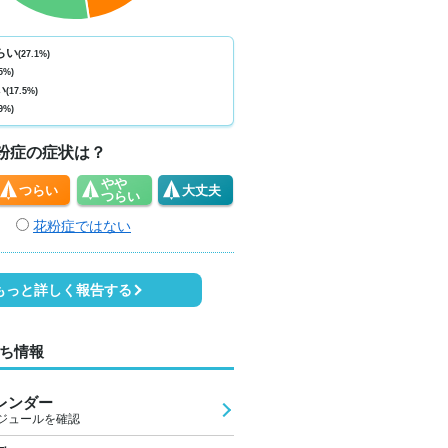
ない
少ない
少ない
少ない
少ない
少ない
少ない
少ない
少
0
0
0
0
0
0
0
0
らい
(27.1%)
5%)
1
20
18
18
18
17
17
20
2
い
(17.5%)
9%)
3
3
1
2
2
2
2
3
粉症の症状は？
やや
つらい
大丈夫
つらい
花粉症ではない
もっと詳しく報告する
ち情報
レンダー
ジュールを確認