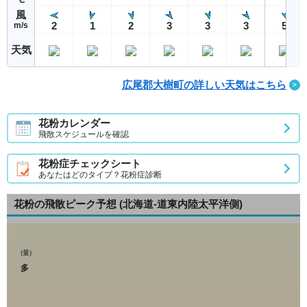
風
2
1
2
3
3
3
5
m/s
天気
広尾郡大樹町の詳しい天気はこちら
花粉カレンダー
飛散スケジュールを確認
花粉症チェックシート
あなたはどのタイプ？花粉症診断
花粉の飛散ピーク予想
(北海道-道東内陸太平洋側)
(量)
多