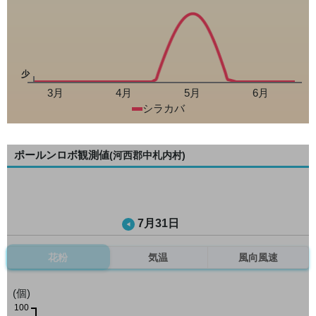
少
3月
4月
5月
6月
シラカバ
ポールンロボ観測値
(河西郡中札内村)
7月31日
花粉
気温
風向風速
(個)
100