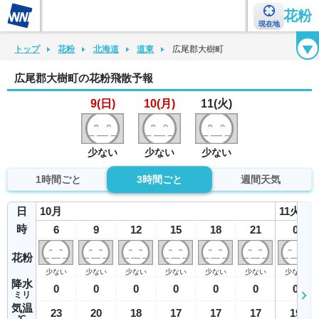
花粉
現在地
花粉カレンダー
花粉図鑑
花粉症チェックシート
花粉症ハンドブック
トップ
花粉
北海道
道東
広尾郡大樹町
広尾郡大樹町の花粉飛散予報
9(日)
10(月)
11(火)
少ない
少ない
少ない
1時間ごと
3時間ごと
週間天気
日
10
月
11
火
時
6
9
12
15
18
21
0
花粉
少ない
少ない
少ない
少ない
少ない
少ない
少ない
降水
0
0
0
0
0
0
0
ミリ
気温
23
20
18
17
17
17
19
℃