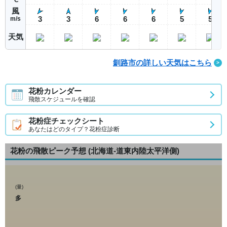
風
3
3
6
6
6
5
5
m/s
天気
釧路市の詳しい天気はこちら
花粉カレンダー
飛散スケジュールを確認
花粉症チェックシート
あなたはどのタイプ？花粉症診断
花粉の飛散ピーク予想
(北海道-道東内陸太平洋側)
(量)
多