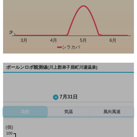
少
3月
4月
5月
6月
シラカバ
ポールンロボ観測値
(川上郡弟子屈町川湯温泉)
7月31日
花粉
気温
風向風速
(個)
100