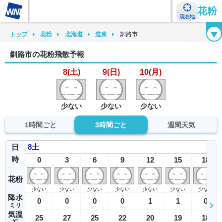
花粉
現在地
花粉カレンダー
花粉図鑑
花粉症チェックシート
花粉症ハンドブック
トップ
花粉
北海道
道東
釧路市
釧路市の花粉飛散予報
8(土)
9(日)
10(月)
少ない
少ない
少ない
1時間ごと
3時間ごと
週間天気
日
8
土
時
0
3
6
9
12
15
18
花粉
少ない
少ない
少ない
少ない
少ない
少ない
少ない
降水
0
0
0
0
1
1
0
ミリ
気温
25
27
25
22
20
19
18
℃