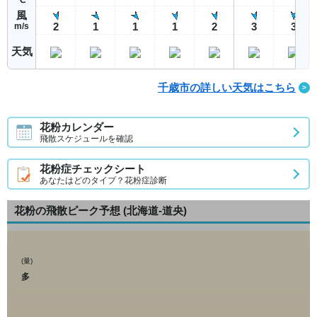
風
2
1
1
1
2
3
3
m/s
天気
千歳市の詳しい天気はこちら
花粉カレンダー
飛散スケジュールを確認
花粉症チェックシート
あなたはどのタイプ？花粉症診断
花粉の飛散ピーク予想
(北海道-道央)
(量)
多