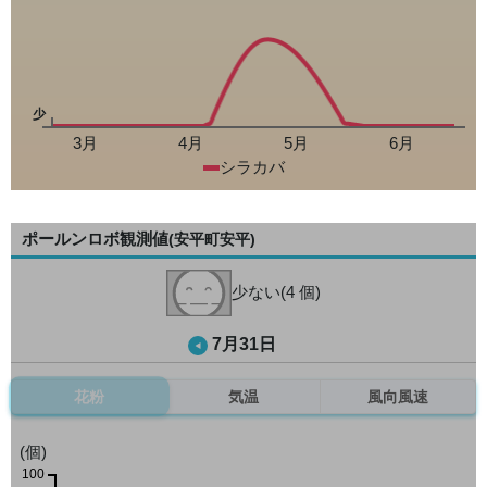
少
3月
4月
5月
6月
シラカバ
ポールンロボ観測値
(安平町安平)
少ない(4 個)
7月31日
花粉
気温
風向風速
(個)
100