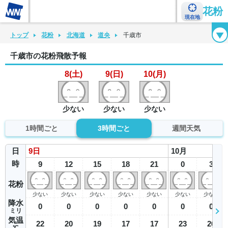
花粉
現在地
花粉カレンダー
花粉図鑑
花粉症チェックシート
花粉症ハンドブック
トップ
花粉
北海道
道央
千歳市
千歳市の花粉飛散予報
8(土)
9(日)
10(月)
少ない
少ない
少ない
1時間ごと
3時間ごと
週間天気
日
9
日
10
月
時
9
12
15
18
21
0
3
花粉
少ない
少ない
少ない
少ない
少ない
少ない
少ない
降水
0
0
0
0
0
0
0
ミリ
気温
22
20
19
17
17
23
26
℃