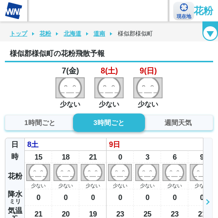
花粉
現在地
花粉カレンダー
花粉図鑑
花粉症チェックシート
花粉症ハンドブック
トップ
花粉
北海道
道南
様似郡様似町
様似郡様似町の花粉飛散予報
7(金)
8(土)
9(日)
少ない
少ない
少ない
1時間ごと
3時間ごと
週間天気
日
8
土
9
日
時
15
18
21
0
3
6
9
花粉
少ない
少ない
少ない
少ない
少ない
少ない
少ない
降水
0
0
0
0
0
0
0
ミリ
気温
21
20
19
23
25
23
21
℃