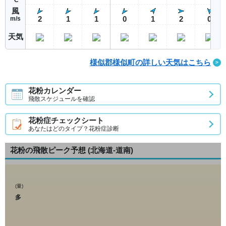
風
2
1
1
0
1
2
0
m/s
天気
様似郡様似町の詳しい天気はこちら
花粉カレンダー
飛散スケジュールを確認
花粉症チェックシート
あなたはどのタイプ？花粉症診断
花粉の飛散ピーク予想
(北海道-道南)
(量)
多