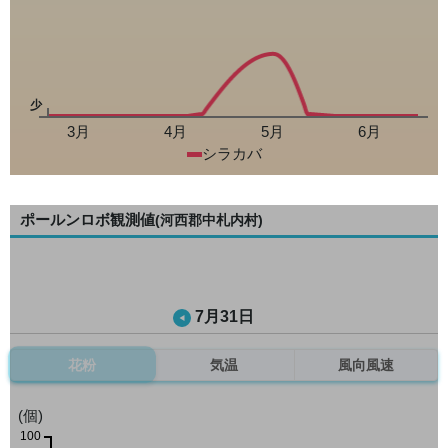
少
3月
4月
5月
6月
シラカバ
ポールンロボ観測値
(河西郡中札内村)
7月31日
花粉
気温
風向風速
(個)
100