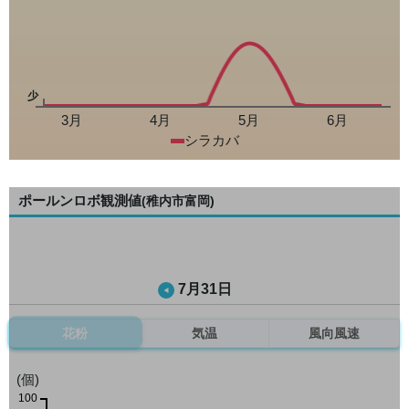
少
3月
4月
5月
6月
シラカバ
ポールンロボ観測値
(稚内市富岡)
7月31日
花粉
気温
風向風速
(個)
100