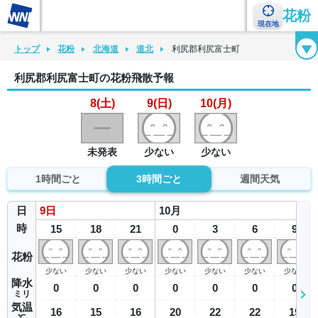
花粉
現在地
花粉カレンダー
花粉図鑑
花粉症チェックシート
花粉症ハンドブック
トップ
花粉
北海道
道北
利尻郡利尻富士町
利尻郡利尻富士町の花粉飛散予報
8(土)
9(日)
10(月)
未発表
少ない
少ない
1時間ごと
3時間ごと
週間天気
日
9
日
10
月
時
15
18
21
0
3
6
9
花粉
少ない
少ない
少ない
少ない
少ない
少ない
少ない
降水
0
0
0
0
0
0
0
ミリ
気温
16
15
16
20
22
22
19
℃