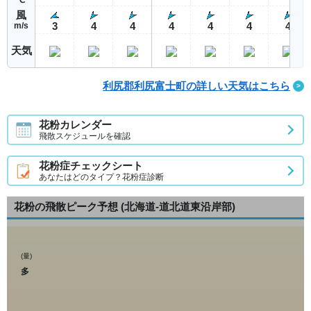
風
3
4
4
4
4
4
4
m/s
天気
利尻郡利尻富士町の詳しい天気はこちら
花粉カレンダー
飛散スケジュールを確認
花粉症チェックシート
あなたはどのタイプ？花粉症診断
花粉の飛散ピーク予想
(北海道-道北道東沿岸部)
(量)
多