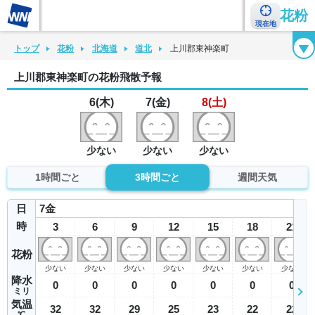
花粉
現在地
花粉カレンダー
花粉図鑑
花粉症チェックシート
花粉症ハンドブック
トップ
花粉
北海道
道北
上川郡東神楽町
上川郡東神楽町の花粉飛散予報
6(木)
7(金)
8(土)
少ない
少ない
少ない
1時間ごと
3時間ごと
週間天気
日
7
金
時
3
6
9
12
15
18
21
花粉
少ない
少ない
少ない
少ない
少ない
少ない
少ない
降水
0
0
0
0
0
0
0
ミリ
気温
32
32
29
25
23
22
22
℃