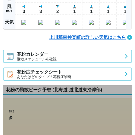
風
3
3
2
1
1
1
1
m/s
天気
上川郡東神楽町の詳しい天気はこちら
花粉カレンダー
飛散スケジュールを確認
花粉症チェックシート
あなたはどのタイプ？花粉症診断
花粉の飛散ピーク予想
(北海道-道北道東沿岸部)
(量)
多