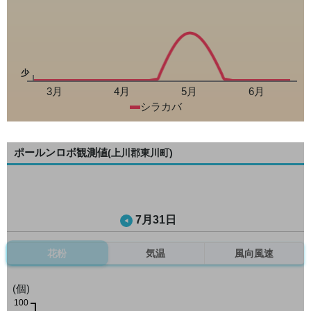
少
3月
4月
5月
6月
シラカバ
ポールンロボ観測値
(上川郡東川町)
7月31日
花粉
気温
風向風速
(個)
100