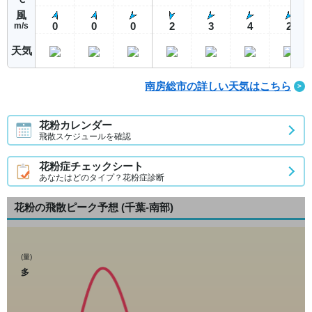
風
0
0
0
2
3
4
2
m/s
天気
南房総市の詳しい天気はこちら
花粉カレンダー
飛散スケジュールを確認
花粉症チェックシート
あなたはどのタイプ？花粉症診断
花粉の飛散ピーク予想
(千葉-南部)
(量)
多