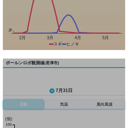
少
2月
3月
4月
5月
スギ
ヒノキ
ポールンロボ観測値
(君津市)
7月31日
花粉
気温
風向風速
(個)
100