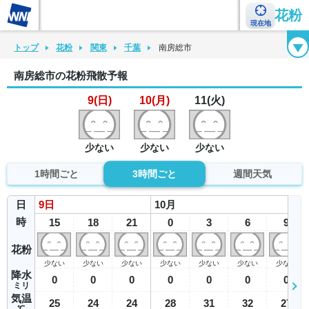
花粉
現在地
花粉カレンダー
花粉図鑑
花粉症チェックシート
花粉症ハンドブック
トップ
花粉
関東
千葉
南房総市
南房総市の花粉飛散予報
9(日)
10(月)
11(火)
少ない
少ない
少ない
1時間ごと
3時間ごと
週間天気
日
9
日
10
月
時
15
18
21
0
3
6
9
花粉
少ない
少ない
少ない
少ない
少ない
少ない
少ない
降水
0
0
0
0
0
0
0
ミリ
気温
25
24
24
28
31
32
27
℃