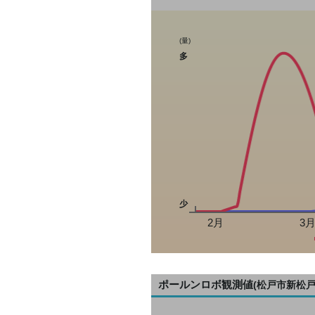
(量)
多
少
2月
3
ポールンロボ観測値
(松戸市新松戸