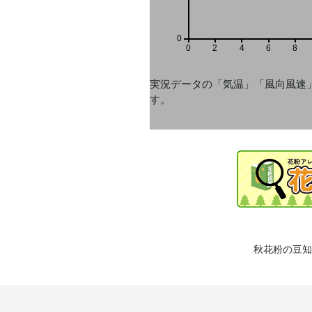
0
0
2
4
6
8
実況データの「気温」「風向風速
す。
秋花粉の豆知