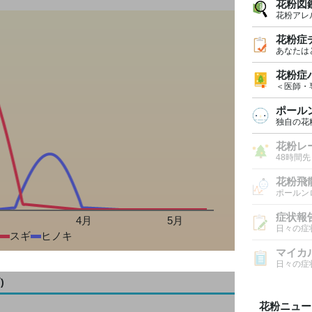
花粉図
花粉アレ
花粉症
あなたは
花粉症
＜医師・
ポール
独自の花
花粉レ
48時間
花粉飛
ポールン
症状報
月
4月
5月
日々の症
スギ
ヒノキ
マイカ
日々の症
)
花粉ニュー