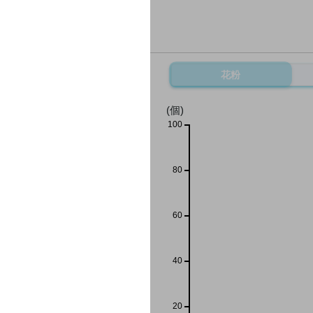
花粉
(個)
100
80
60
40
20