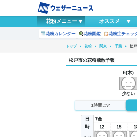
花粉メニュー
オススメ
花粉カレンダー
花粉図鑑
花粉症チェッ
トップ
花粉
関東
千葉
松
松戸市の花粉飛散予報
6(木)
少ない
1時間ごと
日
7
金
時
12
15
1