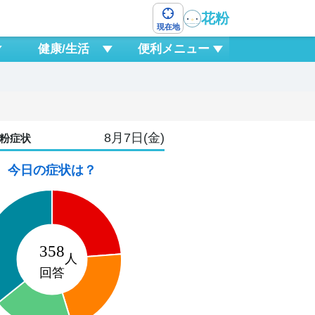
花粉
現在地
健康/生活
便利メニュー
8月7日(金)
粉症状
今日の症状は？
9
日
8
21
0
3
6
9
12
15
1