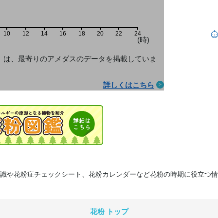
10
12
14
16
18
20
22
24
(時)
」は、最寄りのアメダス
のデータを掲載していま
詳しくはこちら
識や花粉症チェックシート、花粉カレンダーなど花粉の時期に役立つ情
花粉 トップ