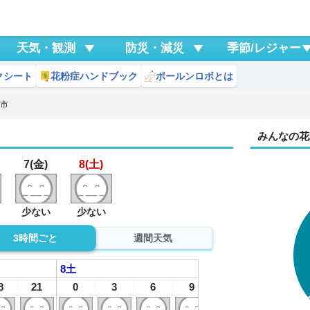
天気・観測
防災・減災
季節/レジャー
クシート
花粉症ハンドブック
ポールンロボとは
戸市
みんなの花
7(金)
8(土)
少ない
少ない
3時間ごと
週間天気
8
土
8
21
0
3
6
9
12
15
1