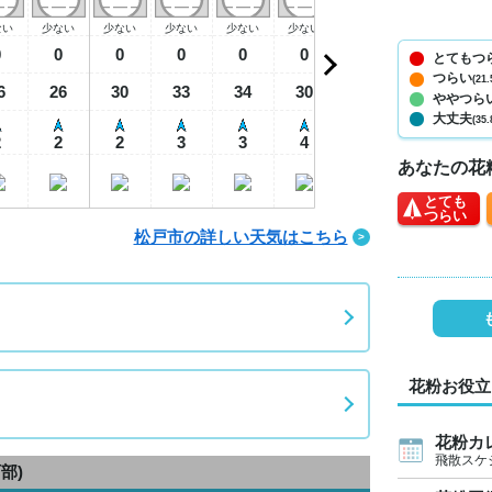
ない
少ない
少ない
少ない
少ない
少ない
少ない
少ない
少
0
0
0
0
0
0
0
0
とてもつ
つらい
(21.
6
26
30
33
34
30
28
27
2
ややつら
大丈夫
(35.
2
2
2
3
3
4
3
1
あなたの花
とても
つらい
松戸市の詳しい天気はこちら
花粉お役立
花粉カ
飛散スケ
部)