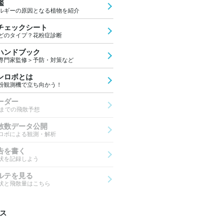
鑑
ルギーの原因となる植物を紹介
チェックシート
どのタイプ？花粉症診断
ハンドブック
専門家監修＞予防・対策など
ンロボとは
粉観測機で立ち向かう！
ーダー
先までの飛散予想
散数データ公開
ロボによる観測・解析
告を書く
状を記録しよう
ルテを見る
状と飛散量はこちら
ス