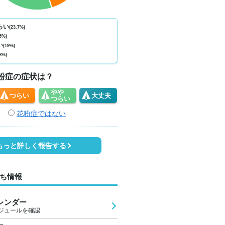
ない
少ない
少ない
少ない
少ない
少ない
少ない
少ない
少
0
0
0
0
0
0
0
0
らい
(23.7%)
5%)
6
25
29
32
34
29
27
25
2
い
(19%)
8%)
1
1
1
2
3
4
2
2
粉症の症状は？
やや
つらい
大丈夫
つらい
花粉症ではない
もっと詳しく報告する
ち情報
レンダー
ジュールを確認