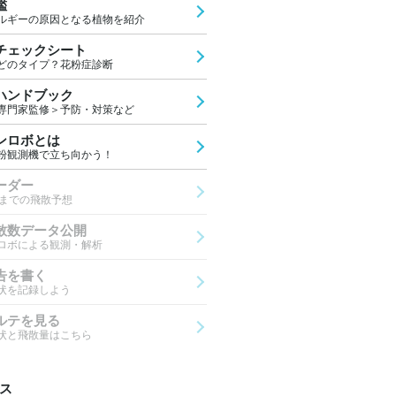
鑑
ルギーの原因となる植物を紹介
チェックシート
どのタイプ？花粉症診断
ハンドブック
専門家監修＞予防・対策など
ンロボとは
粉観測機で立ち向かう！
ーダー
先までの飛散予想
散数データ公開
ロボによる観測・解析
告を書く
状を記録しよう
ルテを見る
状と飛散量はこちら
ス