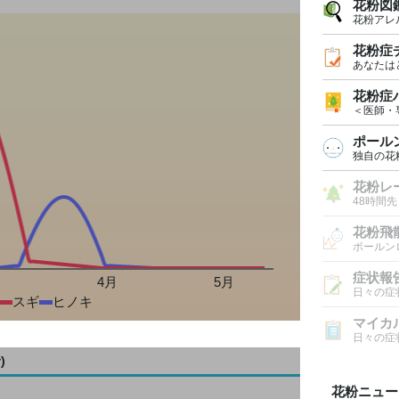
花粉図
花粉アレ
花粉症
あなたは
花粉症
＜医師・
ポール
独自の花
花粉レ
48時間
花粉飛
ポールン
症状報
月
4月
5月
日々の症
スギ
ヒノキ
マイカ
日々の症
)
花粉ニュー