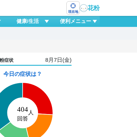
花粉
現在地
健康/生活
便利メニュー
8月7日(金)
粉症状
今日の症状は？
9
日
1
0
3
6
9
12
15
18
2