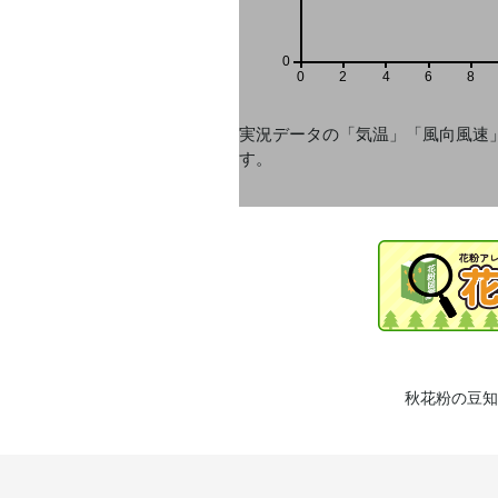
0
0
2
4
6
8
実況データの「気温」「風向風速
す。
秋花粉の豆知