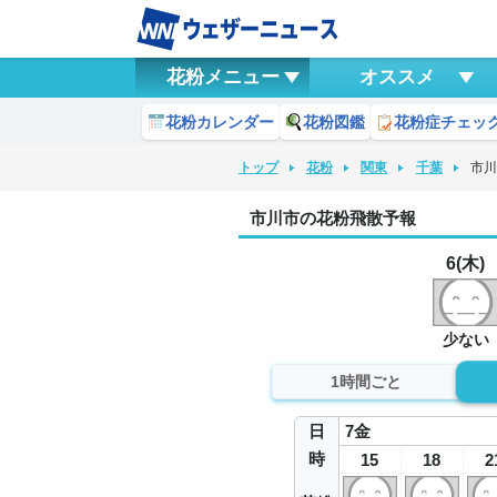
花粉メニュー
オススメ
花粉カレンダー
花粉図鑑
花粉症チェッ
トップ
花粉
関東
千葉
市
市川市の花粉飛散予報
6(木)
少ない
1時間ごと
日
7
金
時
15
18
2