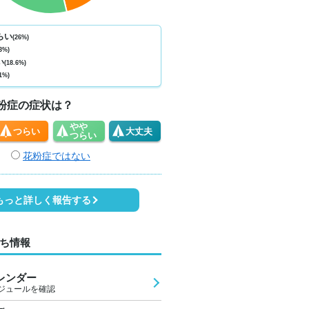
ない
少ない
少ない
少ない
少ない
少ない
少ない
少ない
少
0
0
0
0
0
0
0
0
らい
(26%)
3%)
6
29
32
34
29
27
26
25
2
い
(18.6%)
1%)
1
1
2
3
3
2
1
1
粉症の症状は？
やや
つらい
大丈夫
つらい
花粉症ではない
もっと詳しく報告する
ち情報
レンダー
ジュールを確認