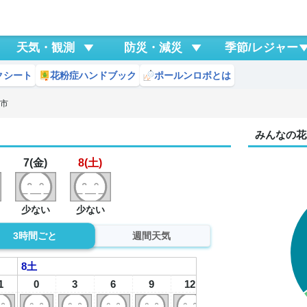
天気・観測
防災・減災
季節/レジャー
クシート
花粉症ハンドブック
ポールンロボとは
川市
みんなの花
7(金)
8(土)
少ない
少ない
3時間ごと
週間天気
8
土
1
0
3
6
9
12
15
18
2