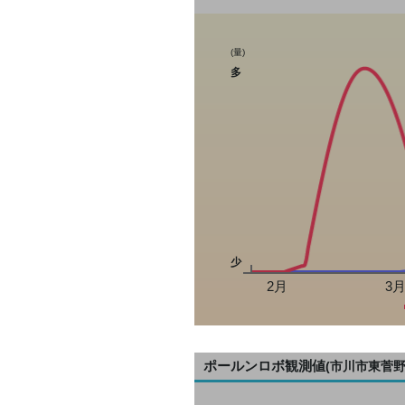
(量)
多
少
2月
3
ポールンロボ観測値
(市川市東菅野