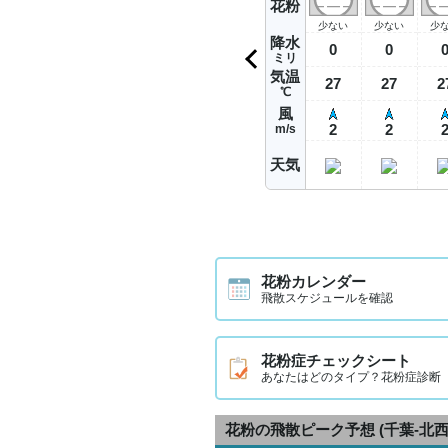
花粉
少ない
少ない
少
降水
0
0
ミリ
気温
27
27
2
℃
風
2
2
m/s
天気
花粉カレンダー
飛散スケジュールを確認
花粉症チェックシート
あなたはどのタイプ？花粉症診断
花粉の飛散ピーク予想
(千葉-北西