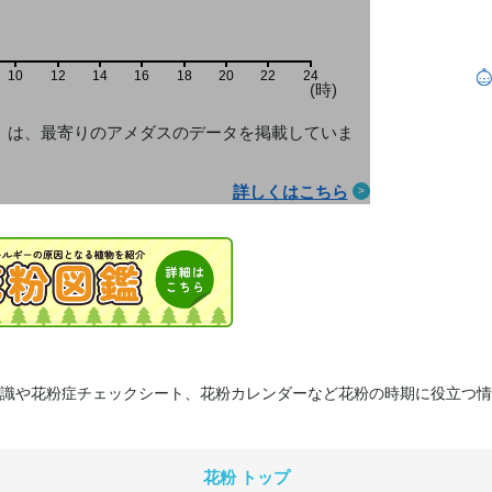
10
12
14
16
18
20
22
24
(時)
」は、最寄りのアメダス
のデータを掲載していま
詳しくはこちら
識や花粉症チェックシート、花粉カレンダーなど花粉の時期に役立つ情
花粉 トップ