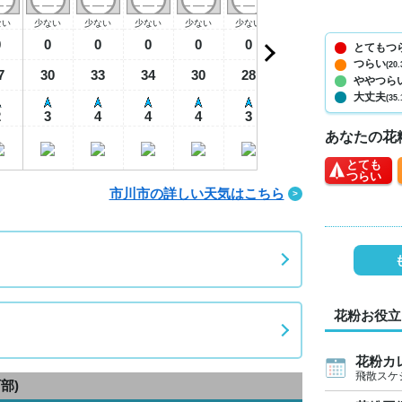
ない
少ない
少ない
少ない
少ない
少ない
少ない
少ない
少
0
0
0
0
0
0
0
0
とてもつ
つらい
(20.
7
30
33
34
30
28
27
26
2
ややつら
大丈夫
(35.
2
3
4
4
4
3
2
1
あなたの花
とても
つらい
市川市の詳しい天気はこちら
花粉お役立
花粉カ
飛散スケ
部)