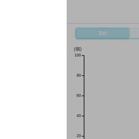
花粉
(個)
100
80
60
40
20