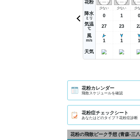
花粉
少ない
少ない
少
降水
0
1
ミリ
気温
27
23
2
℃
風
1
1
m/s
天気
花粉カレンダー
飛散スケジュールを確認
花粉症チェックシート
あなたはどのタイプ？花粉症診断
花粉の飛散ピーク予想
(青森-三