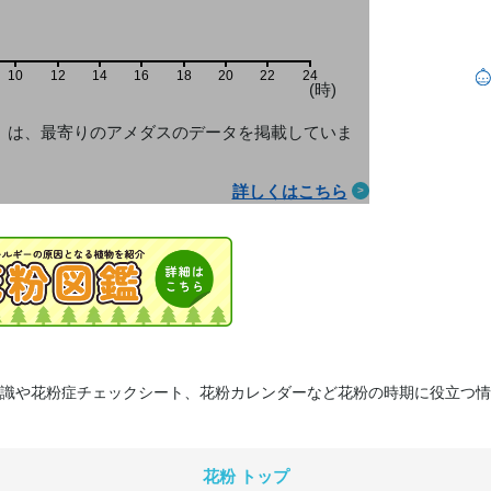
10
12
14
16
18
20
22
24
(時)
」は、最寄りのアメダス
のデータを掲載していま
詳しくはこちら
識や花粉症チェックシート、花粉カレンダーなど花粉の時期に役立つ情
花粉 トップ