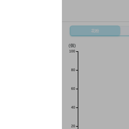
花粉
(個)
100
80
60
40
20