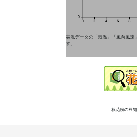
0
0
2
4
6
8
実況データの「気温」「風向風速
す。
秋花粉の豆知