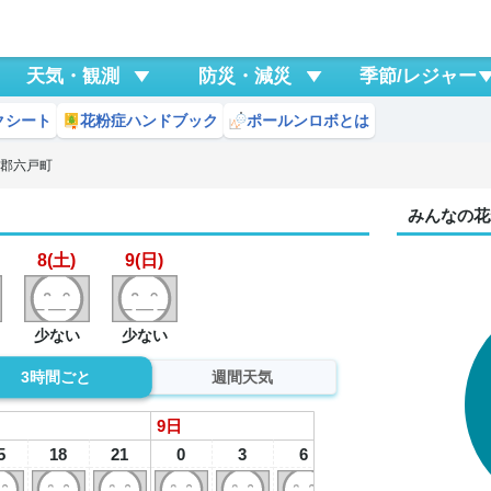
天気・観測
防災・減災
季節/レジャー
クシート
花粉症ハンドブック
ポールンロボとは
北郡六戸町
みんなの花
8(土)
9(日)
少ない
少ない
3時間ごと
週間天気
9
日
5
18
21
0
3
6
9
12
1