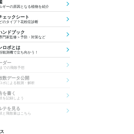
鑑
ルギーの原因となる植物を紹介
チェックシート
どのタイプ？花粉症診断
ハンドブック
専門家監修＞予防・対策など
ンロボとは
粉観測機で立ち向かう！
ーダー
先までの飛散予想
散数データ公開
ロボによる観測・解析
告を書く
状を記録しよう
ルテを見る
状と飛散量はこちら
ス