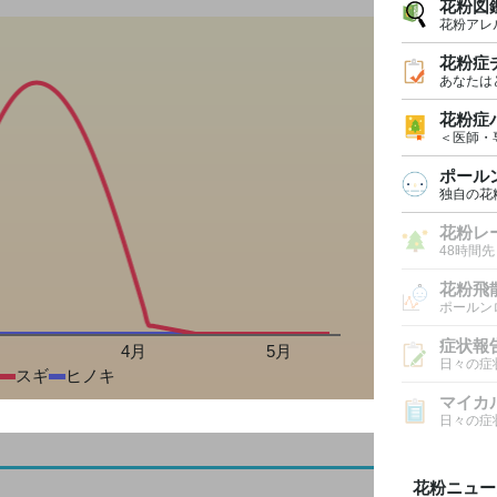
花粉図
花粉アレ
花粉症
あなたは
花粉症
＜医師・
ポール
独自の花
花粉レ
48時間
花粉飛
ポールン
症状報
月
4月
5月
日々の症
スギ
ヒノキ
マイカ
日々の症
花粉ニュー