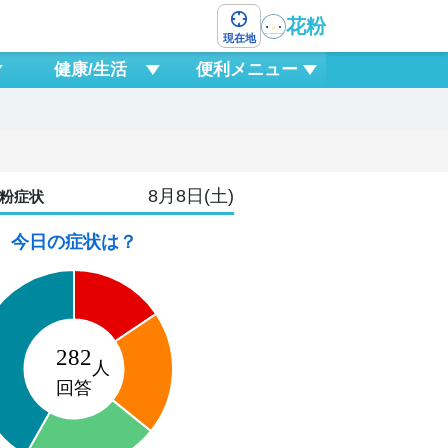
花粉
現在地
健康/生活
便利メニュー
8月8日(土)
粉症状
今日の症状は？
10
月
5
18
21
0
3
6
9
12
1