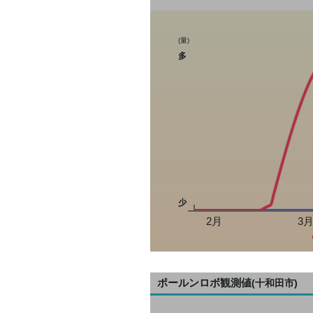
(量)
多
少
2月
3
ポールンロボ観測値
(十和田市)