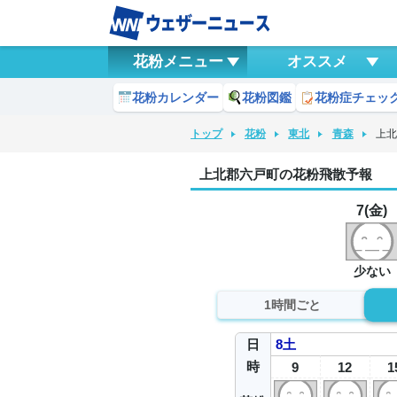
花粉メニュー
オススメ
花粉カレンダー
花粉図鑑
花粉症チェッ
トップ
花粉
東北
青森
上
上北郡六戸町の花粉飛散予報
7(金)
少ない
1時間ごと
日
8
土
時
9
12
1