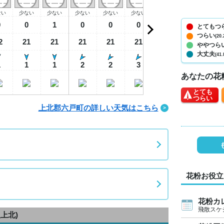
ない
少ない
少ない
少ない
少ない
少ない
少ない
少ない
少
0
0
1
0
0
0
0
0
とてもつ
つらい
(20.
2
21
21
21
21
21
20
20
2
ややつら
大丈夫
(41.
1
1
1
2
2
3
2
1
あなたの花
とても
つらい
上北郡六戸町の詳しい天気はこちら
花粉お役立
花粉カ
飛散スケ
八上北)