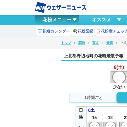
花粉メニュー
オススメ
花粉カレンダー
花粉図鑑
花粉症チェッ
トップ
花粉
東北
青森
上
上北郡野辺地町の花粉飛散予報
8(土)
少ない
1時間ごと
日
8
土
時
15
18
2