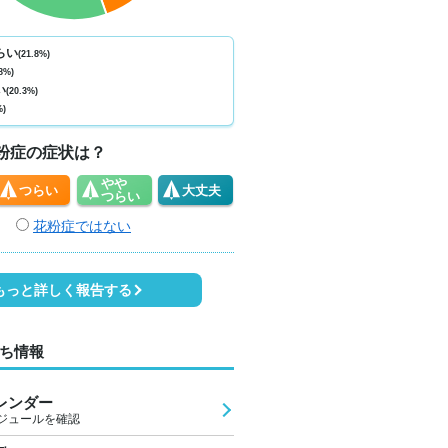
ない
少ない
少ない
少ない
少ない
少ない
少ない
少ない
少
0
0
0
0
0
0
0
0
らい
(21.8%)
8%)
9
21
23
22
20
19
19
19
2
い
(20.3%)
%)
1
1
2
2
1
0
0
0
粉症の症状は？
やや
つらい
大丈夫
つらい
花粉症ではない
もっと詳しく報告する
ち情報
レンダー
ジュールを確認