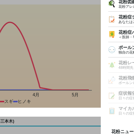
花粉図
花粉アレ
花粉症
あなたは
花粉症
＜医師・
ポール
独自の花
花粉レ
48時間
花粉飛
ポールン
症状報
月
4月
5月
日々の症
スギ
ヒノキ
マイカ
日々の症
三本木)
花粉ニュー