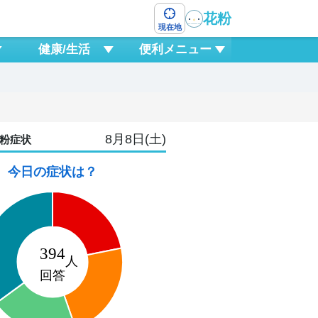
花粉
現在地
健康/生活
便利メニュー
8月8日(土)
粉症状
今日の症状は？
10
月
1
0
3
6
9
12
15
18
2