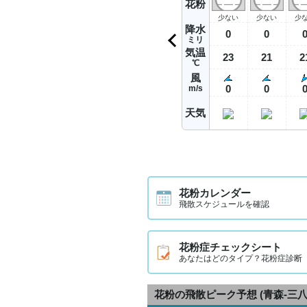
花粉
少ない
少ない
少
降水
0
0
ミリ
気温
23
21
2
℃
風
0
0
m/s
天気
花粉カレンダー
飛散スケジュールを確認
花粉症チェックシート
あなたはどのタイプ？花粉症診断
花粉の飛散ピーク予想
(青森-三