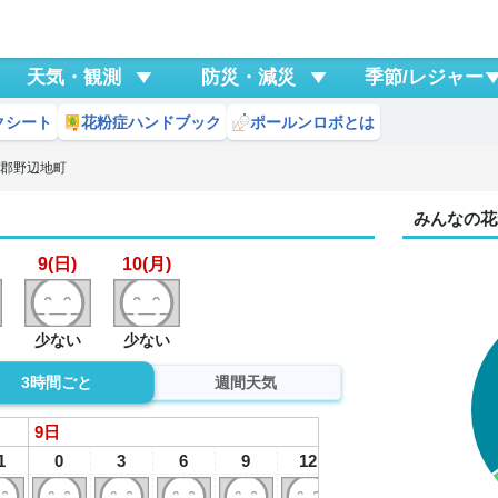
天気・観測
防災・減災
季節/レジャー
クシート
花粉症ハンドブック
ポールンロボとは
北郡野辺地町
みんなの花
9(日)
10(月)
少ない
少ない
3時間ごと
週間天気
9
日
1
0
3
6
9
12
15
18
2