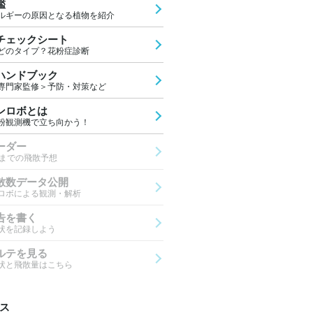
鑑
ルギーの原因となる植物を紹介
チェックシート
どのタイプ？花粉症診断
ハンドブック
専門家監修＞予防・対策など
ンロボとは
粉観測機で立ち向かう！
ーダー
先までの飛散予想
散数データ公開
ロボによる観測・解析
告を書く
状を記録しよう
ルテを見る
状と飛散量はこちら
ス