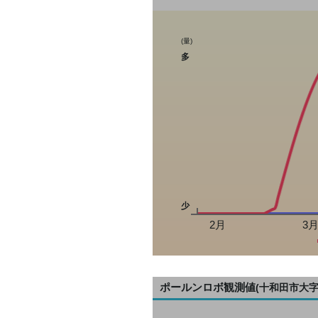
(量)
多
少
2月
3
ポールンロボ観測値
(十和田市大字