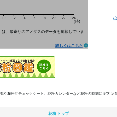
10
12
14
16
18
20
22
24
(時)
」は、最寄りのアメダス
のデータを掲載していま
詳しくはこちら
識や花粉症チェックシート、花粉カレンダーなど花粉の時期に役立つ情
花粉 トップ