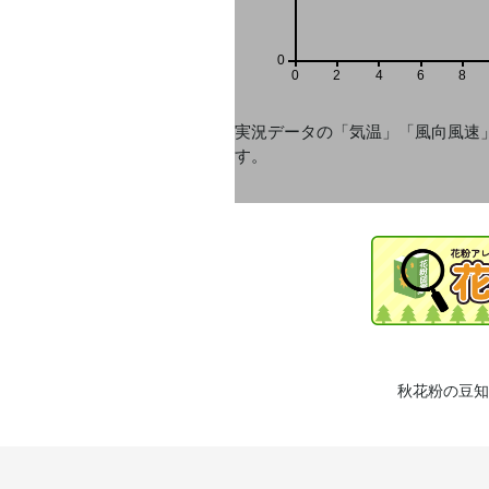
0
0
2
4
6
8
実況データの「気温」「風向風速
す。
秋花粉の豆知