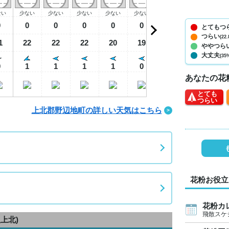
ない
少ない
少ない
少ない
少ない
少ない
少ない
少ない
少
0
0
0
0
0
0
0
0
とてもつ
つらい
(22.
1
22
22
22
20
19
19
19
1
ややつら
大丈夫
(35
0
1
1
1
1
0
0
0
あなたの花
とても
つらい
上北郡野辺地町の詳しい天気はこちら
花粉お役立
花粉カ
飛散スケ
八上北)