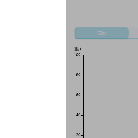
花粉
(個)
100
80
60
40
20