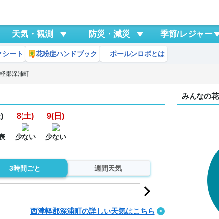
天気・観測
防災・減災
季節/レジャー
クシート
花粉症ハンドブック
ポールンロボとは
津軽郡深浦町
みんなの花
)
8(土)
9(日)
表
少ない
少ない
3時間ごと
週間天気
西津軽郡深浦町の詳しい天気はこちら