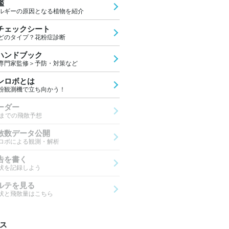
鑑
ルギーの原因となる植物を紹介
チェックシート
どのタイプ？花粉症診断
ハンドブック
専門家監修＞予防・対策など
ンロボとは
粉観測機で立ち向かう！
ーダー
先までの飛散予想
散数データ公開
ロボによる観測・解析
告を書く
状を記録しよう
ルテを見る
状と飛散量はこちら
ス