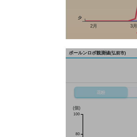
少
2月
3
ポールンロボ観測値
(弘前市)
花粉
(個)
100
80