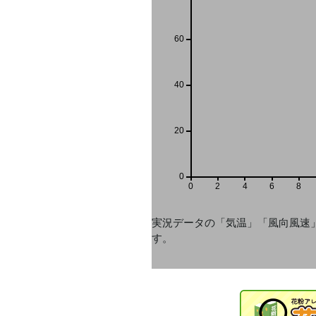
60
40
20
0
0
2
4
6
8
実況データの「気温」「風向風速
す。