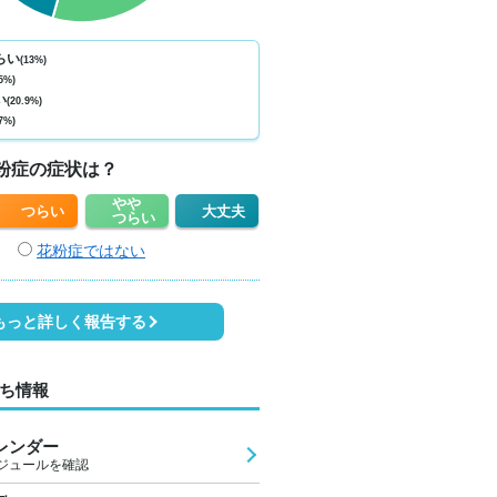
らい
(13%)
5%)
い
(20.9%)
7%)
粉症の症状は？
やや
つらい
大丈夫
つらい
花粉症ではない
もっと詳しく報告する
ち情報
レンダー
ジュールを確認