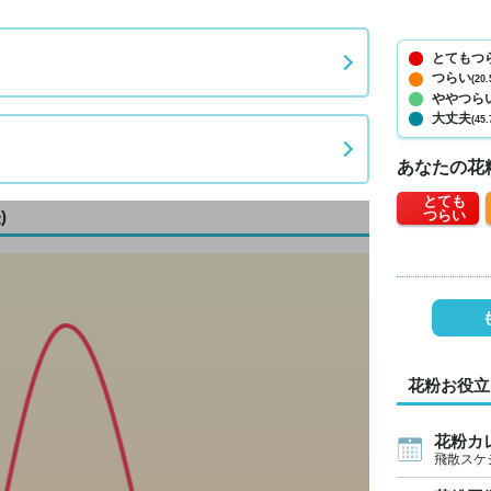
とてもつ
つらい
(20.
ややつら
大丈夫
(45.
あなたの花
とても
)
つらい
花粉お役立
花粉カ
飛散スケ