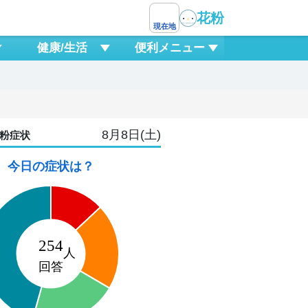
花粉
現在地
健康/生活
便利メニュー
8月8日(土)
粉症状
今日の症状は？