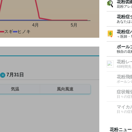
花粉図
花粉アレ
花粉症
あなたは
月
4月
5月
スギ
ヒノキ
花粉症
＜医師・
ポール
独自の花
花粉レ
48時間
7月31日
花粉飛
ポールン
気温
風向風速
症状報
日々の症
マイカ
日々の症
花粉ニュー