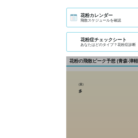
花粉
降水
花粉カレンダー
ミリ
飛散スケジュールを確認
気温
℃
風
花粉症チェックシート
m/s
あなたはどのタイプ？花粉症診断
天気
花粉の飛散ピーク予想
(青森-津軽
(量)
多