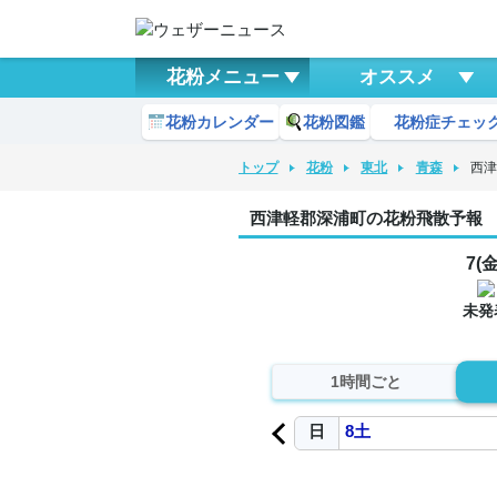
花粉メニュー
オススメ
花粉カレンダー
花粉図鑑
花粉症チェッ
トップ
花粉
東北
青森
西
西津軽郡深浦町の花粉飛散予報
7(金
未発
1時間ごと
日
8
土
時