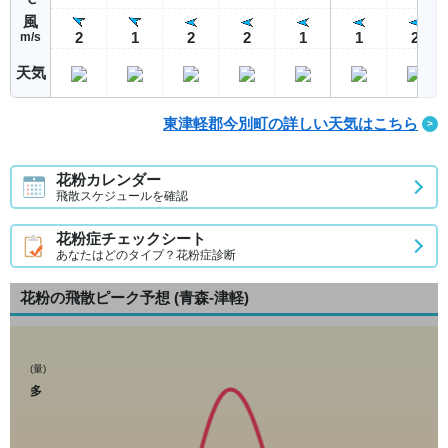
風
2
1
2
2
1
1
2
m/s
天気
東津軽郡今別町の詳しい天気はこちら
花粉カレンダー
飛散スケジュールを確認
花粉症チェックシート
あなたはどのタイプ？花粉症診断
花粉の飛散ピーク予想
(青森-津軽)
(量)
多