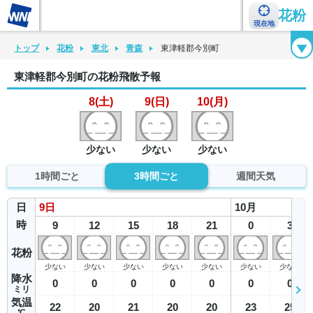
花粉
現在地
花粉カレンダー
花粉図鑑
花粉症チェックシート
花粉症ハンドブック
トップ
花粉
東北
青森
東津軽郡今別町
東津軽郡今別町の花粉飛散予報
8(土)
9(日)
10(月)
少ない
少ない
少ない
1時間ごと
3時間ごと
週間天気
日
9
日
10
月
時
9
12
15
18
21
0
3
花粉
少ない
少ない
少ない
少ない
少ない
少ない
少ない
降水
0
0
0
0
0
0
0
ミリ
気温
22
20
21
20
20
23
25
℃