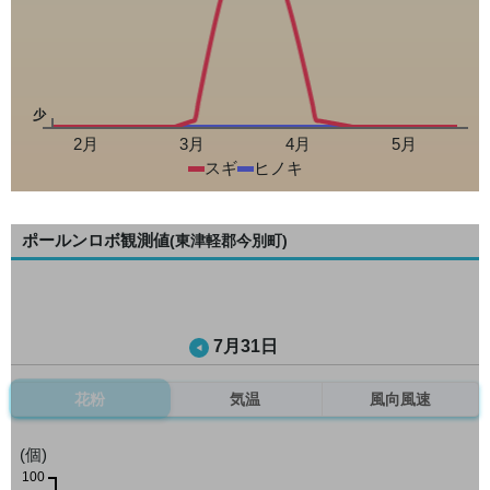
少
2月
3月
4月
5月
スギ
ヒノキ
ポールンロボ観測値
(東津軽郡今別町)
7月31日
花粉
気温
風向風速
(個)
100