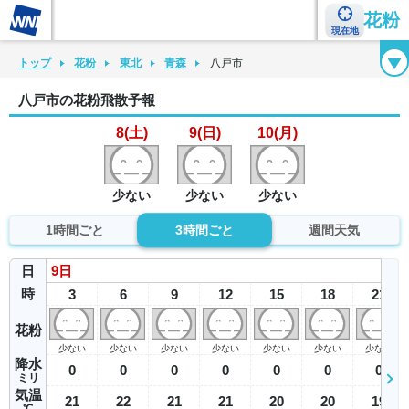
花粉
現在地
花粉カレンダー
花粉図鑑
花粉症チェックシート
花粉症ハンドブック
トップ
花粉
東北
青森
八戸市
八戸市の花粉飛散予報
8(土)
9(日)
10(月)
少ない
少ない
少ない
1時間ごと
3時間ごと
週間天気
日
9
日
時
3
6
9
12
15
18
21
花粉
少ない
少ない
少ない
少ない
少ない
少ない
少ない
降水
0
0
0
0
0
0
0
ミリ
気温
21
22
21
21
20
20
19
℃