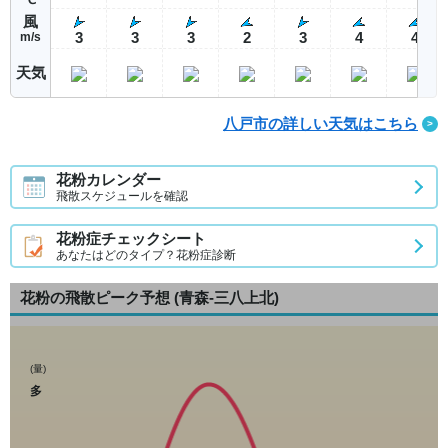
風
3
3
3
2
3
4
4
m/s
天気
八戸市の詳しい天気はこちら
花粉カレンダー
飛散スケジュールを確認
花粉症チェックシート
あなたはどのタイプ？花粉症診断
花粉の飛散ピーク予想
(青森-三八上北)
(量)
多