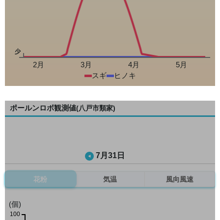
少
2月
3月
4月
5月
スギ
ヒノキ
ポールンロボ観測値
(八戸市類家)
7月31日
花粉
気温
風向風速
(個)
100