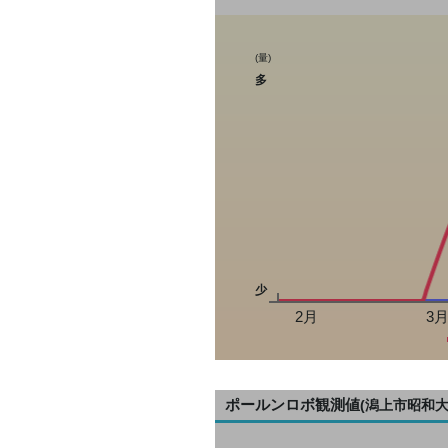
(量)
多
少
2月
3
ポールンロボ観測値
(潟上市昭和