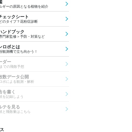
鑑
ルギーの原因となる植物を紹介
チェックシート
どのタイプ？花粉症診断
ハンドブック
専門家監修＞予防・対策など
ンロボとは
粉観測機で立ち向かう！
ーダー
先までの飛散予想
散数データ公開
ロボによる観測・解析
告を書く
状を記録しよう
ルテを見る
状と飛散量はこちら
ス