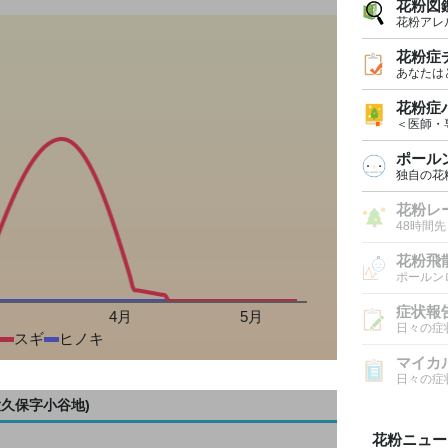
花粉図
花粉アレ
花粉症
あなたは
花粉症
＜医師・
ポール
独自の花
花粉レ
48時間
花粉飛
ポールン
症状報
月
4月
5月
日々の症
スギ
ヒノキ
マイカ
日々の症
大久保字小谷地)
花粉ニュー