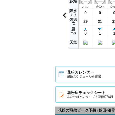
花粉
少ない
少ない
少
降水
0
0
ミリ
気温
29
31
3
℃
風
0
1
m/s
天気
花粉カレンダー
飛散スケジュールを確認
花粉症チェックシート
あなたはどのタイプ？花粉症診断
花粉の飛散ピーク予想
(秋田-沿岸