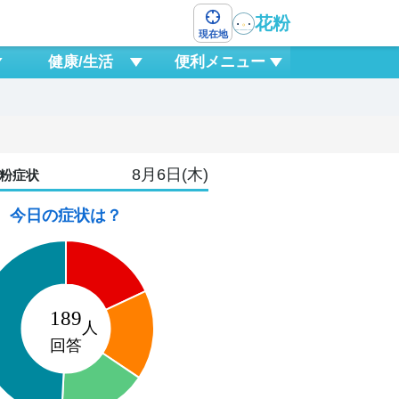
花粉
現在地
健康/生活
便利メニュー
8月6日(木)
粉症状
今日の症状は？
8
土
6
9
12
15
18
21
0
3