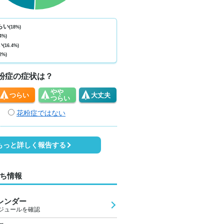
ない
少ない
少ない
少ない
少ない
少ない
少ない
少ない
少
0
0
0
0
0
0
0
0
らい
(18%)
4%)
1
28
25
23
22
22
29
30
3
い
(16.4%)
2%)
1
0
0
0
0
0
0
2
粉症の症状は？
やや
つらい
大丈夫
つらい
花粉症ではない
もっと詳しく報告する
ち情報
レンダー
ジュールを確認