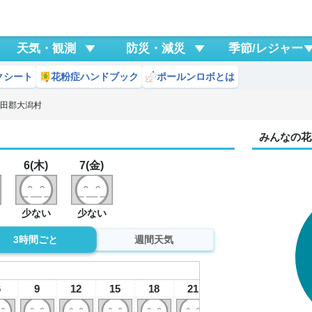
天気・観測
防災・減災
季節/レジャー
クシート
花粉症ハンドブック
ポールンロボとは
秋田郡大潟村
みんなの花
6(木)
7(金)
少ない
少ない
3時間ごと
週間天気
7
金
6
9
12
15
18
21
0
3