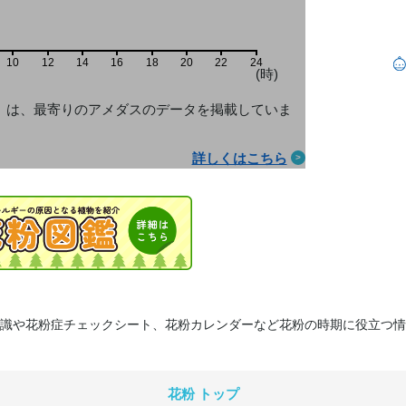
10
12
14
16
18
20
22
24
(時)
」は、最寄りのアメダス
のデータを掲載していま
詳しくはこちら
識や花粉症チェックシート、花粉カレンダーなど花粉の時期に役立つ情
花粉 トップ