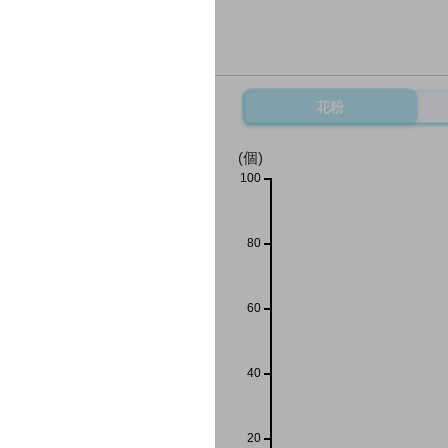
花粉
(個)
100
80
60
40
20