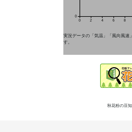
0
0
2
4
6
8
実況データの「気温」「風向風速
す。
秋花粉の豆知