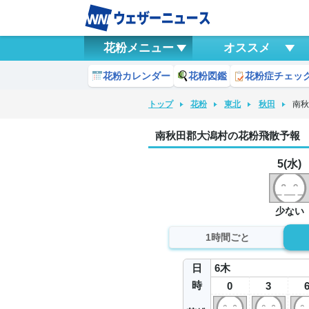
花粉メニュー
オススメ
花粉カレンダー
花粉図鑑
花粉症チェッ
トップ
花粉
東北
秋田
南
南秋田郡大潟村の花粉飛散予報
5(水)
少ない
1時間ごと
日
6
木
時
0
3