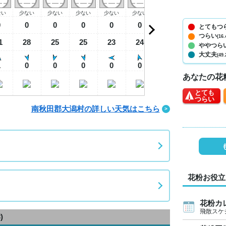
ない
少ない
少ない
少ない
少ない
少ない
少ない
少ない
少
0
0
0
0
0
0
0
0
とてもつ
つらい
(16.
1
28
25
25
23
24
29
31
3
ややつら
大丈夫
(49.
1
0
0
0
0
0
1
2
あなたの花
とても
つらい
南秋田郡大潟村の詳しい天気はこちら
花粉お役立
花粉カ
飛散スケ
)