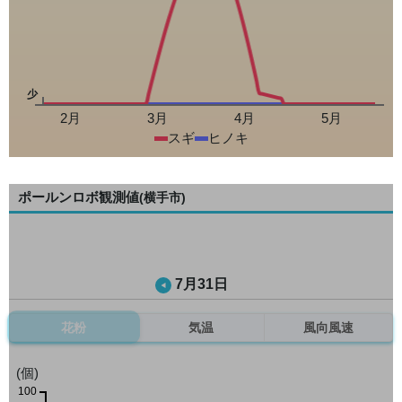
少
2月
3月
4月
5月
スギ
ヒノキ
ポールンロボ観測値
(横手市)
7月31日
花粉
気温
風向風速
(個)
100