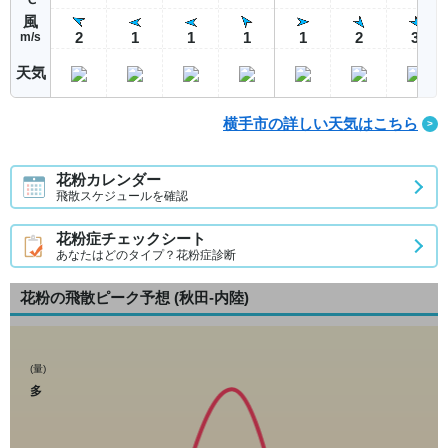
風
2
1
1
1
1
2
3
m/s
天気
横手市の詳しい天気はこちら
花粉カレンダー
飛散スケジュールを確認
花粉症チェックシート
あなたはどのタイプ？花粉症診断
花粉の飛散ピーク予想
(秋田-内陸)
(量)
多