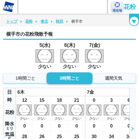
花粉
現在地
花粉カレンダー
花粉図鑑
花粉症チェックシート
花粉症ハンドブック
トップ
花粉
東北
秋田
横手市
横手市の花粉飛散予報
5(水)
6(木)
7(金)
少ない
少ない
少ない
1時間ごと
3時間ごと
週間天気
日
6
木
7
金
時
12
15
18
21
0
3
6
花粉
少ない
少ない
少ない
少ない
少ない
少ない
少ない
降水
0
0
0
0
0
0
0
ミリ
気温
28
26
25
25
30
34
34
℃