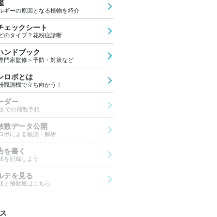
鑑
ルギーの原因となる植物を紹介
チェックシート
どのタイプ？花粉症診断
ハンドブック
専門家監修＞予防・対策など
ンロボとは
粉観測機で立ち向かう！
ーダー
先までの飛散予想
散数データ公開
ロボによる観測・解析
告を書く
状を記録しよう
ルテを見る
状と飛散量はこちら
ス