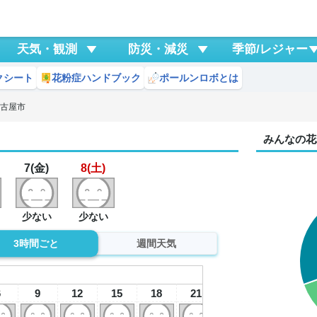
天気・観測
防災・減災
季節/レジャー
クシート
花粉症ハンドブック
ポールンロボとは
名古屋市
みんなの花
7(金)
8(土)
少ない
少ない
3時間ごと
週間天気
7
金
6
9
12
15
18
21
0
3