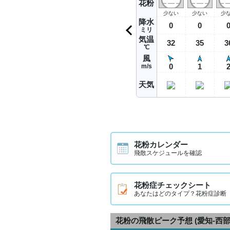
花粉
少ない
少ない
少
降水
0
0
ミリ
気温
32
35
3
℃
風
0
1
m/s
天気
花粉カレンダー
飛散スケジュールを確認
花粉症チェックシート
あなたはどのタイプ？花粉症診断
花粉の飛散ピーク予想
(愛知-西部