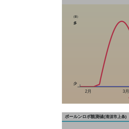
(量)
多
少
2月
3
ポールンロボ観測値
(清須市上条)