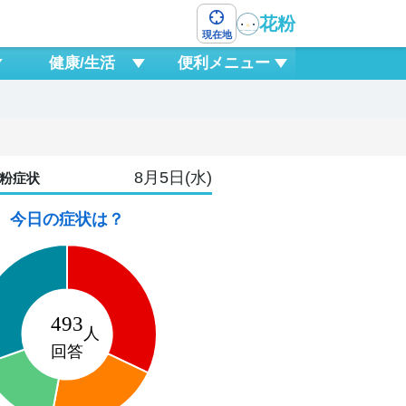
花粉
現在地
健康/生活
便利メニュー
8月5日(水)
粉症状
今日の症状は？
8
土
6
9
12
15
18
21
0
3