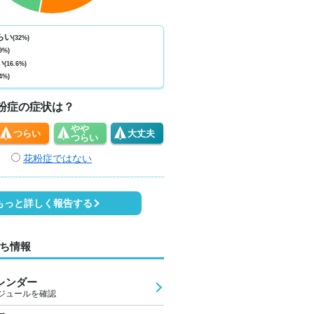
ない
少ない
少ない
少ない
少ない
少ない
少ない
少ない
少
0
0
0
0
0
0
0
0
らい
(32%)
9%)
5
32
30
29
28
27
30
33
3
い
(16.6%)
4%)
4
3
2
1
1
0
1
1
粉症の症状は？
やや
つらい
大丈夫
つらい
花粉症ではない
もっと詳しく報告する
ち情報
レンダー
ジュールを確認