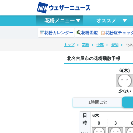
花粉メニュー
オススメ
花粉カレンダー
花粉図鑑
花粉症チェッ
トップ
花粉
中部
愛知
北
北名古屋市の花粉飛散予報
6(木)
少ない
1時間ごと
日
6
木
時
0
3