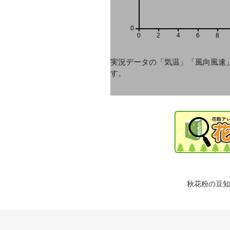
0
0
2
4
6
8
実況データの「気温」「風向風速
す。
秋花粉の豆知