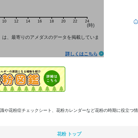
10
12
14
16
18
20
22
24
(時)
」は、最寄りのアメダス
のデータを掲載していま
詳しくはこちら
識や花粉症チェックシート、花粉カレンダーなど花粉の時期に役立つ情
花粉 トップ