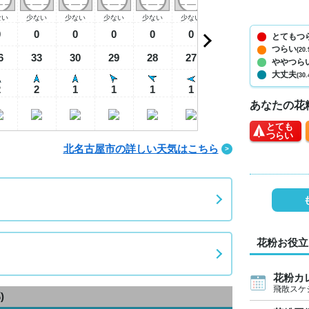
ない
少ない
少ない
少ない
少ない
少ない
少ない
少ない
少
0
0
0
0
0
0
0
0
とてもつ
つらい
(20.
6
33
30
29
28
27
32
35
3
ややつら
大丈夫
(30.
2
2
1
1
1
1
2
3
あなたの花
とても
つらい
北名古屋市の詳しい天気はこちら
花粉お役立
花粉カ
飛散スケ
)