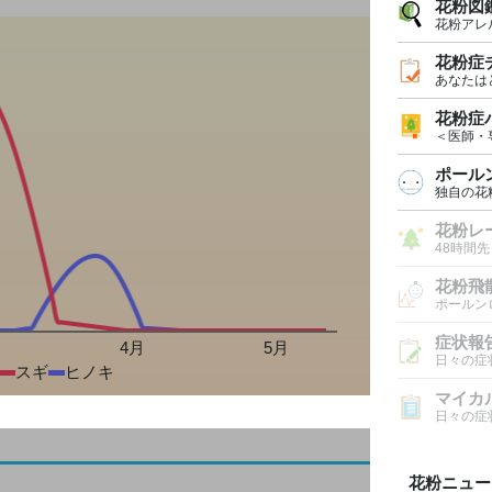
花粉図
花粉アレ
花粉症
あなたは
花粉症
＜医師・
ポール
独自の花
花粉レ
48時間
花粉飛
ポールン
症状報
月
4月
5月
日々の症
スギ
ヒノキ
マイカ
日々の症
花粉ニュー