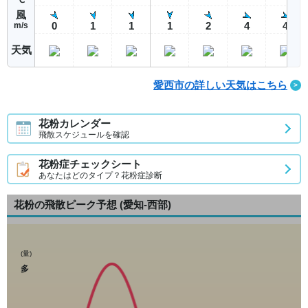
風
0
1
1
1
2
4
4
m/s
天気
愛西市の詳しい天気はこちら
花粉カレンダー
飛散スケジュールを確認
花粉症チェックシート
あなたはどのタイプ？花粉症診断
花粉の飛散ピーク予想
(愛知-西部)
(量)
多