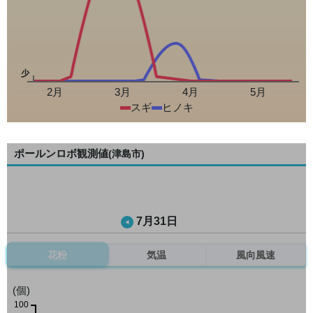
少
2月
3月
4月
5月
スギ
ヒノキ
ポールンロボ観測値
(津島市)
7月31日
花粉
気温
風向風速
(個)
100