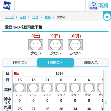
花粉
現在地
花粉カレンダー
花粉図鑑
花粉症チェックシート
花粉症ハンドブック
トップ
花粉
中部
愛知
愛西市
愛西市の花粉飛散予報
8(土)
9(日)
10(月)
少ない
少ない
少ない
1時間ごと
3時間ごと
週間天気
日
9
日
10
月
時
15
18
21
0
3
6
9
花粉
少ない
少ない
少ない
少ない
少ない
少ない
少ない
降水
0
0
0
0
0
0
0
ミリ
気温
28
27
26
30
34
36
32
℃