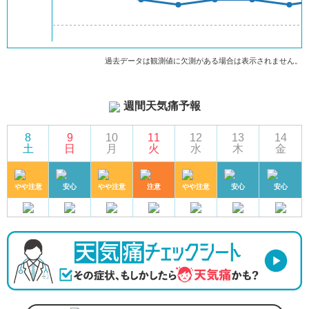
過去データは観測値に欠測がある場合は表示されません。
週間天気痛予報
8
9
10
11
12
13
14
土
日
月
火
水
木
金
やや注意
安心
やや注意
注意
やや注意
安心
安心