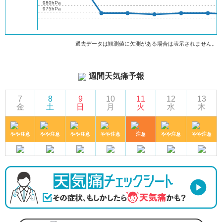
980hPa
975hPa
過去データは観測値に欠測がある場合は表示されません。
週間天気痛予報
7
8
9
10
11
12
13
金
土
日
月
火
水
木
やや注意
やや注意
やや注意
やや注意
注意
やや注意
やや注意