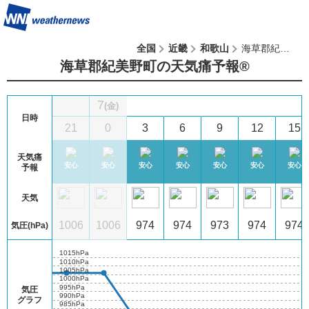
全国
近畿
和歌山
海草郡紀美野町
海草郡紀美野町の天気痛予報®︎
7
(金)
日時
5
18
21
0
3
6
9
12
15
天気痛
注意
安心
安心
安心
安心
安心
安心
安心
安心
予報
天気
06
1006
1006
1006
974
974
973
974
974
気圧(hPa)
1015hPa
1010hPa
1005hPa
1000hPa
995hPa
気圧
990hPa
グラフ
985hPa