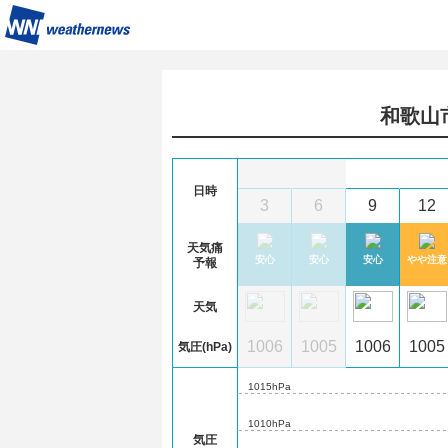
和歌山
6
(木)
日時
2
15
18
21
0
3
6
9
12
天気痛
注意
注意
やや注意
安心
安心
安心
安心
安心
やや注意
予報
天気
07
1007
1006
1007
1007
1006
1005
1006
1005
気圧(hPa)
1015hPa
1010hPa
気圧