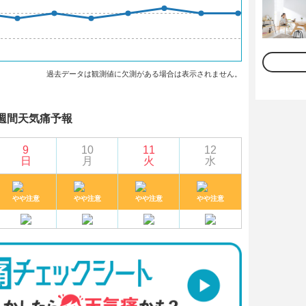
過去データは観測値に欠測がある場合は表示されません。
週間天気痛予報
9
10
11
12
日
月
火
水
やや注意
やや注意
やや注意
やや注意