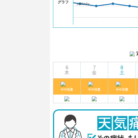
グラフ
1005hPa
6
7
8
木
金
土
やや注意
やや注意
やや注意