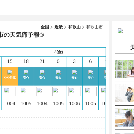
全国
近畿
和歌山
和歌山市
市の天気痛予報®︎
7
(金)
15
18
21
0
3
6
9
12
やや注意
安心
安心
安心
安心
安心
安心
安心
1004
1005
1004
1005
1006
1005
1005
1006