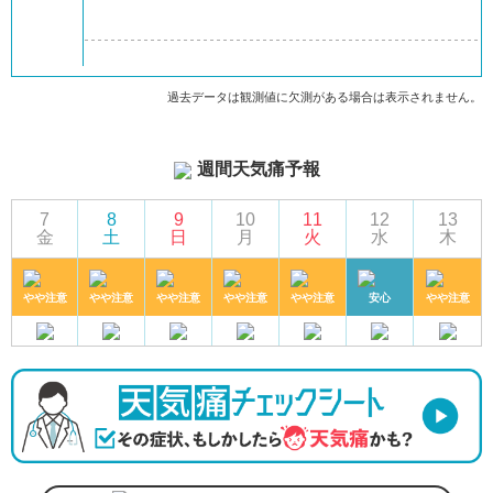
過去データは観測値に欠測がある場合は表示されません。
週間天気痛予報
7
8
9
10
11
12
13
金
土
日
月
火
水
木
やや注意
やや注意
やや注意
やや注意
やや注意
安心
やや注意