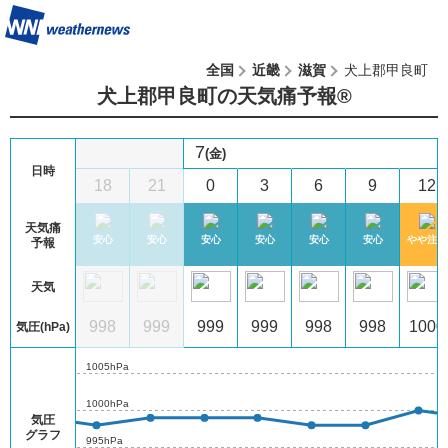
全国
近畿
滋賀
犬上郡甲良町
犬上郡甲良町の天気痛予報®︎
7
(金)
日時
2
15
18
21
0
3
6
9
12
天気痛
注意
やや注意
安心
安心
安心
安心
安心
安心
やや注意
予報
天気
9
999
998
999
999
999
998
998
1000
気圧(hPa)
1005hPa
1000hPa
気圧
グラフ
995hPa