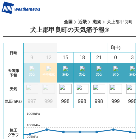
全国
近畿
滋賀
犬上郡甲良町
犬上郡甲良町の天気痛予報®︎
8
(土)
日時
6
9
12
15
18
21
0
3
天気痛
心
安心
安心
やや注意
安心
安心
安心
安心
安心
予報
天気
8
997
997
999
998
998
998
999
998
気圧(hPa)
1005hPa
1000hPa
気圧
グラフ
995hPa