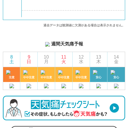
過去データは観測値に欠測がある場合は表示されません。
週間天気痛予報
8
9
10
11
12
13
14
土
日
月
火
水
木
金
注意
やや注意
やや注意
やや注意
やや注意
安心
安心