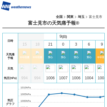
全国
関東
埼玉
富士見市
富士見市の天気痛予報®︎
9
(日)
日時
12
15
18
21
0
3
6
9
天気痛
注意
やや注意
やや注意
やや注意
安心
安心
安心
安心
やや注意
予報
天気
3
994
994
994
1006
1007
1006
1004
1004
気圧(hPa)
1010hPa
1005hPa
気圧
1000hPa
グラフ