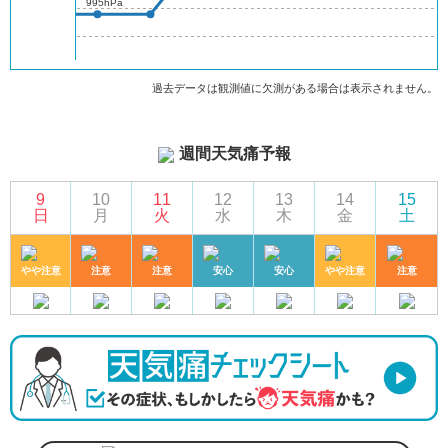
995hPa
過去データは観測値に欠測がある場合は表示されません。
週間天気痛予報
9
10
11
12
13
14
15
日
月
火
水
木
金
土
やや注意
注意
注意
安心
安心
やや注意
注意