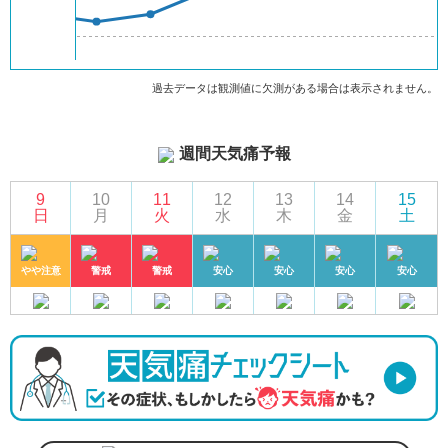
過去データは観測値に欠測がある場合は表示されません。
週間天気痛予報
9
10
11
12
13
14
15
日
月
火
水
木
金
土
やや注意
警戒
警戒
安心
安心
安心
安心