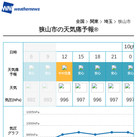
全国
関東
埼玉
狭山市
狭山市の天気痛予報®︎
10
日)
(月)
日時
3
6
9
12
15
18
21
0
天気痛
心
安心
安心
安心
やや注意
安心
安心
安心
安心
予報
天気
4
993
992
993
996
997
996
997
997
気圧(hPa)
1005hPa
1000hPa
気圧
グラフ
995hPa