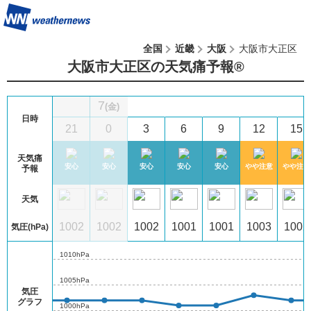
全国
近畿
大阪
大阪市大正区
大阪市大正区の天気痛予報®︎
7
(金)
日時
5
18
21
0
3
6
9
12
15
天気痛
注意
安心
安心
安心
安心
安心
安心
やや注意
やや注意
予報
天気
02
1002
1002
1002
1002
1001
1001
1003
1002
気圧(hPa)
1010hPa
1005hPa
気圧
グラフ
1000hPa