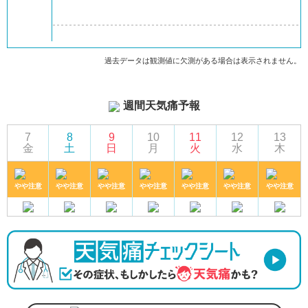
過去データは観測値に欠測がある場合は表示されません。
週間天気痛予報
7
8
9
10
11
12
13
金
土
日
月
火
水
木
やや注意
やや注意
やや注意
やや注意
やや注意
やや注意
やや注意