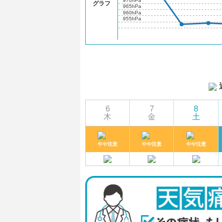
970hPa
グラフ
965hPa
960hPa
955hPa
6
7
8
木
金
土
やや注意
やや注意
やや注意