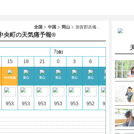
全国
中国
岡山
加賀郡吉備中央町
中央町の天気痛予報®︎
7
(金)
15
18
21
0
3
6
9
12
やや注意
安心
安心
安心
安心
安心
安心
安心
953
953
953
953
953
952
952
953