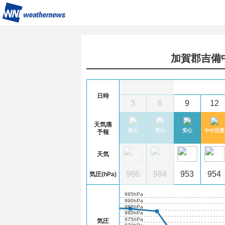
加賀郡吉備
6
(木)
日時
2
15
18
21
0
3
6
9
12
天気痛
注意
注意
やや注意
安心
安心
安心
安心
安心
やや注意
予報
天気
6
987
986
987
987
986
984
953
954
気圧(hPa)
995hPa
990hPa
985hPa
980hPa
975hPa
気圧