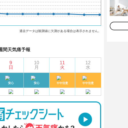
過去データは観測値に欠測がある場合は表示されません。
週間天気痛予報
9
10
11
12
日
月
火
水
安心
安心
やや注意
やや注意