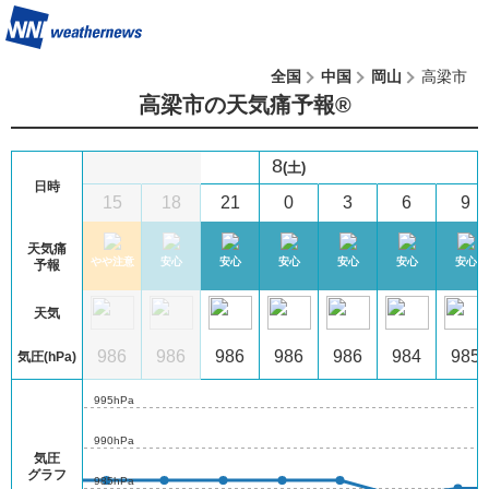
全国
中国
岡山
高梁市
高梁市の天気痛予報®︎
8
(土)
日時
12
15
18
21
0
3
6
9
天気痛
心
安心
やや注意
安心
安心
安心
安心
安心
安心
予報
天気
4
986
986
986
986
986
986
984
985
気圧(hPa)
995hPa
990hPa
気圧
グラフ
985hPa