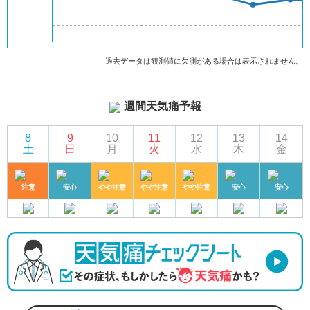
過去データは観測値に欠測がある場合は表示されません。
週間天気痛予報
8
9
10
11
12
13
14
土
日
月
火
水
木
金
注意
安心
やや注意
やや注意
やや注意
安心
安心