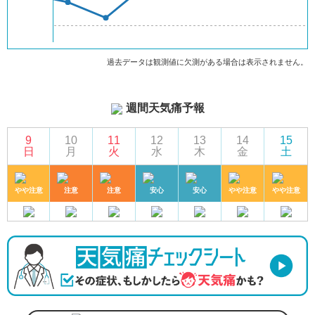
過去データは観測値に欠測がある場合は表示されません。
週間天気痛予報
9
10
11
12
13
14
15
日
月
火
水
木
金
土
やや注意
注意
注意
安心
安心
やや注意
やや注意