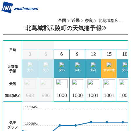
全国
近畿
奈良
北葛城郡広陵町
北葛城郡広陵町の天気痛予報®︎
9
(日)
日時
1
0
3
6
6
9
12
15
18
天気痛
心
安心
安心
安心
安心
安心
安心
やや注意
安心
予報
天気
8
999
998
996
1000
1000
1001
1001
1001
気圧(hPa)
1005hPa
気圧
1000hPa
グラフ