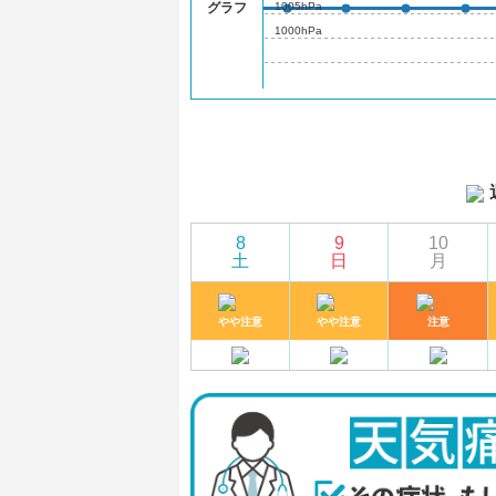
1005hPa
グラフ
1000hPa
8
9
10
土
日
月
やや注意
やや注意
注意