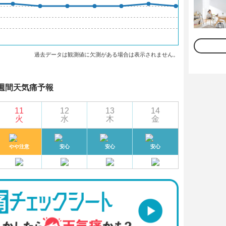
過去データは観測値に欠測がある場合は表示されません。
週間天気痛予報
11
12
13
14
火
水
木
金
やや注意
安心
安心
安心