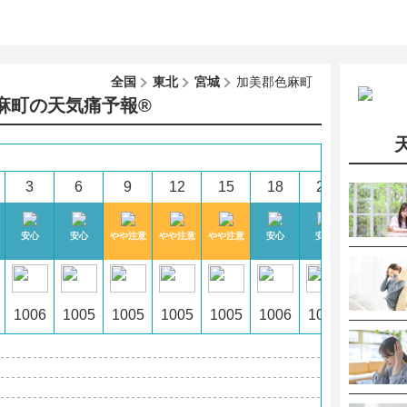
全国
東北
宮城
加美郡色麻町
麻町の天気痛予報®︎
9
(日)
3
6
9
12
15
18
21
0
安心
安心
やや注意
やや注意
やや注意
安心
安心
安心
1006
1005
1005
1005
1005
1006
1005
1006