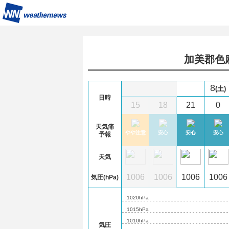
加美郡色
8
金)
(土)
日時
3
6
9
12
15
18
21
0
天気痛
心
安心
やや注意
やや注意
やや注意
やや注意
安心
安心
安心
予報
天気
07
1006
1005
1005
1006
1006
1006
1006
1006
気圧(hPa)
1020hPa
1015hPa
1010hPa
気圧