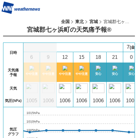
全国
東北
宮城
宮城郡七ヶ浜町
宮城郡七ヶ浜町の天気痛予報®︎
7
木)
(金)
日時
3
6
9
12
15
18
21
0
天気痛
心
安心
やや注意
やや注意
やや注意
やや注意
安心
安心
安心
予報
天気
07
1007
1005
1006
1006
1006
1006
1006
1005
気圧(hPa)
1015hPa
1010hPa
気圧
1005hPa
グラフ