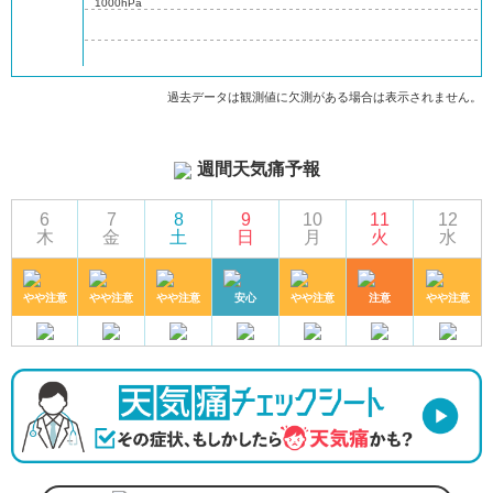
1000hPa
過去データは観測値に欠測がある場合は表示されません。
週間天気痛予報
6
7
8
9
10
11
12
木
金
土
日
月
火
水
やや注意
やや注意
やや注意
安心
やや注意
注意
やや注意