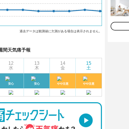
過去データは観測値に欠測がある場合は表示されません。
週間天気痛予報
12
13
14
15
水
木
金
土
安心
安心
やや注意
やや注意