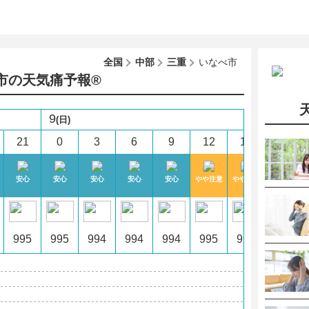
全国
中部
三重
いなべ市
市の天気痛予報®︎
9
(日)
21
0
3
6
9
12
15
18
安心
安心
安心
安心
安心
やや注意
やや注意
安心
995
995
994
994
994
995
994
994