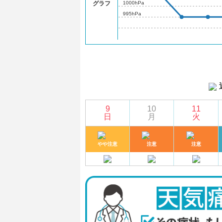
1000hPa
グラフ
995hPa
9
10
11
日
月
火
やや注意
注意
注意