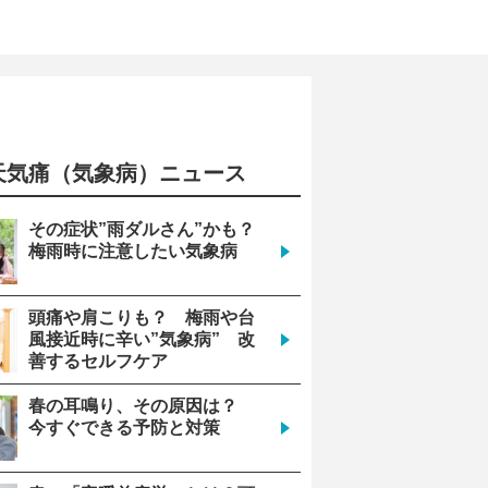
天気痛（気象病）ニュース
10
(月)
21
0
その症状”雨ダルさん”かも？
梅雨時に注意したい気象病
安心
安心
頭痛や肩こりも？ 梅雨や台
風接近時に辛い”気象病” 改
善するセルフケア
994
995
春の耳鳴り、その原因は？
今すぐできる予防と対策