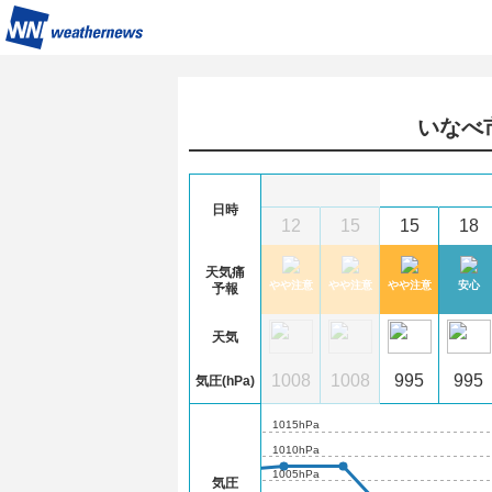
いなべ
8
(土)
日時
1
0
3
6
9
12
15
15
18
天気痛
心
安心
安心
安心
やや注意
やや注意
やや注意
やや注意
安心
予報
天気
09
1009
1008
1007
1007
1008
1008
995
995
気圧(hPa)
1015hPa
1010hPa
1005hPa
気圧