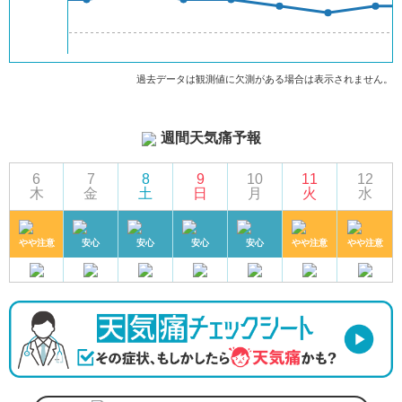
過去データは観測値に欠測がある場合は表示されません。
週間天気痛予報
6
7
8
9
10
11
12
木
金
土
日
月
火
水
やや注意
安心
安心
安心
安心
やや注意
やや注意