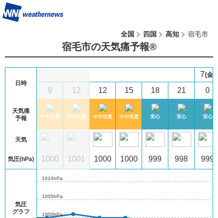
全国
四国
高知
宿毛市
宿毛市の天気痛予報®︎
7
(金)
日時
6
9
12
12
15
18
21
0
天気痛
心
やや注意
やや注意
やや注意
やや注意
やや注意
安心
安心
安心
予報
天気
02
1000
1000
1001
1000
1000
999
998
999
気圧(hPa)
1010hPa
1005hPa
気圧
グラフ
1000hPa