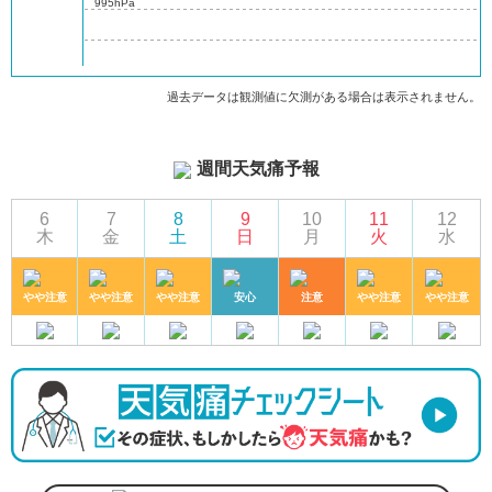
995hPa
過去データは観測値に欠測がある場合は表示されません。
週間天気痛予報
6
7
8
9
10
11
12
木
金
土
日
月
火
水
やや注意
やや注意
やや注意
安心
注意
やや注意
やや注意