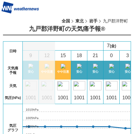
全国
東北
岩手
九戸郡洋野町
九戸郡洋野町の天気痛予報®︎
7
(金)
日時
6
9
12
15
18
21
0
3
天気痛
心
安心
安心
やや注意
やや注意
安心
安心
安心
安心
予報
天気
02
1001
1001
1001
1001
1001
1001
1001
1000
気圧(hPa)
1010hPa
1005hPa
気圧
1000hPa
グラフ