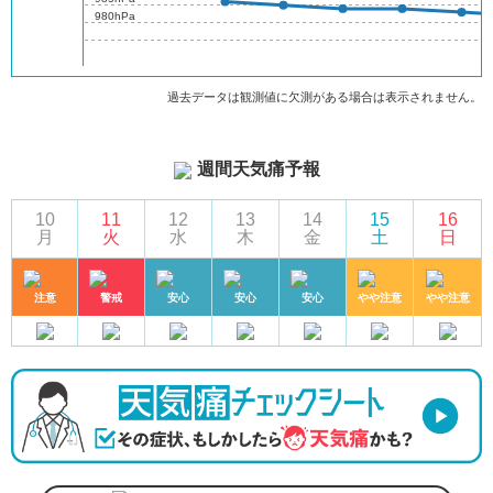
980hPa
過去データは観測値に欠測がある場合は表示されません。
週間天気痛予報
10
11
12
13
14
15
16
月
火
水
木
金
土
日
注意
警戒
安心
安心
安心
やや注意
やや注意