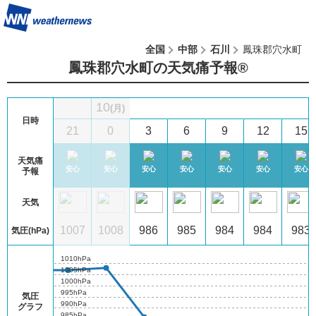
全国
中部
石川
鳳珠郡穴水町
鳳珠郡穴水町の天気痛予報®︎
10
(月)
日時
5
18
21
0
3
6
9
12
15
天気痛
心
安心
安心
安心
安心
安心
安心
安心
安心
予報
天気
07
1007
1007
1008
986
985
984
984
983
気圧(hPa)
1010hPa
1005hPa
1000hPa
995hPa
気圧
990hPa
グラフ
985hPa