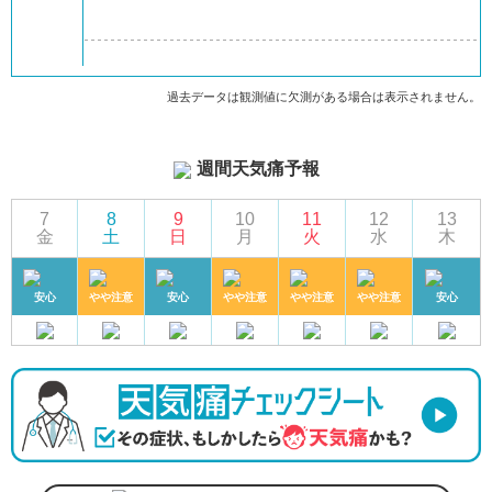
過去データは観測値に欠測がある場合は表示されません。
週間天気痛予報
7
8
9
10
11
12
13
金
土
日
月
火
水
木
安心
やや注意
安心
やや注意
やや注意
やや注意
安心