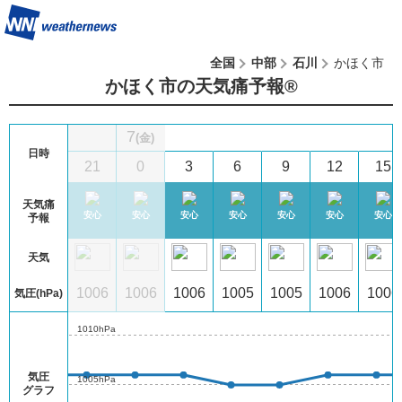
全国
中部
石川
かほく市
かほく市の天気痛予報®︎
7
(金)
日時
5
18
21
0
3
6
9
12
15
天気痛
注意
やや注意
安心
安心
安心
安心
安心
安心
安心
予報
天気
06
1006
1006
1006
1006
1005
1005
1006
1006
気圧(hPa)
1010hPa
気圧
1005hPa
グラフ