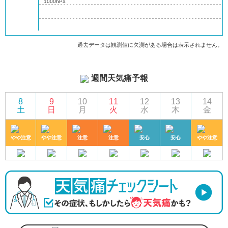
1000hPa
過去データは観測値に欠測がある場合は表示されません。
週間天気痛予報
8
9
10
11
12
13
14
土
日
月
火
水
木
金
やや注意
やや注意
注意
注意
安心
安心
やや注意