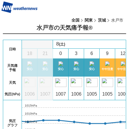
全国
関東
茨城
水戸市
水戸市の天気痛予報®︎
8
(土)
日時
2
15
18
21
0
3
6
9
12
天気痛
注意
やや注意
安心
安心
安心
安心
安心
やや注意
やや注意
予報
天気
07
1007
1006
1007
1007
1006
1005
1005
1006
気圧(hPa)
1015hPa
1010hPa
気圧
1005hPa
グラフ